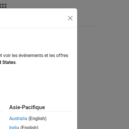
s
t voir les événements et les offres
ion?
d States
.
Asie-Pacifique
Australia
(English)
India
(English)