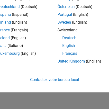
Deutschland
(Deutsch)
Österreich
(Deutsch)
España
(Español)
Portugal
(English)
inland
(English)
Sweden
(English)
rance
(Français)
Switzerland
reland
(English)
Deutsch
talia
(Italiano)
English
Luxembourg
(English)
Français
United Kingdom
(English)
Contactez votre bureau local