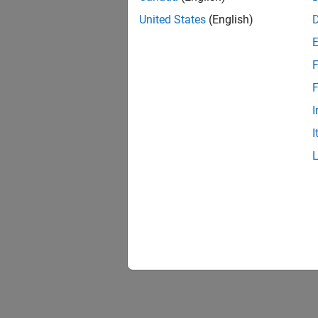
United States
(English)
F
F
I
I