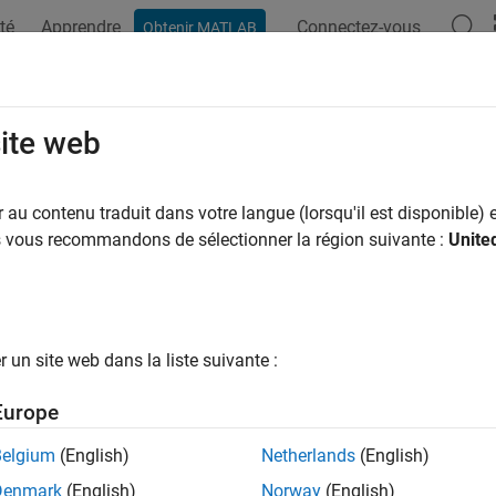
té
Apprendre
Connectez-vous
Obtenir MATLAB
ation
Examples
Functions
Blocks
Videos
Answer
site web
au contenu traduit dans votre langue (lorsqu'il est disponible) e
How useful was this informat
us vous recommandons de sélectionner la région suivante :
Unite
un site web dans la liste suivante :
Europe
Belgium
(English)
Netherlands
(English)
Denmark
(English)
Norway
(English)