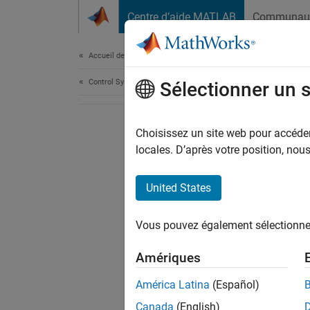
Passer au contenu
Centre d’aide MATLAB
Communau
Document
Accueil de la documentation
Control Systems
Sélectionner un 
Choisissez un site web pour accéder 
locales. D’après votre position, no
United States
Vous pouvez également sélectionner 
Amériques
América Latina
(Español)
Canada
(English)