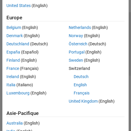
United States
(English)
Europe
Trust Center
Marques déposées
Politique de confidentialité
Belgium
(English)
Netherlands
(English)
Lutte anti-piratage
Statut des applications
Contacts locaux
Denmark
(English)
Norway
(English)
© 1994-2026 The MathWorks, Inc.
Deutschland
(Deutsch)
Österreich
(Deutsch)
España
(Español)
Portugal
(English)
Sélectionner 
France
Finland
(English)
Sweden
(English)
France
(Français)
Switzerland
Ireland
(English)
Deutsch
Italia
(Italiano)
English
Luxembourg
(English)
Français
United Kingdom
(English)
Asie-Pacifique
Australia
(English)