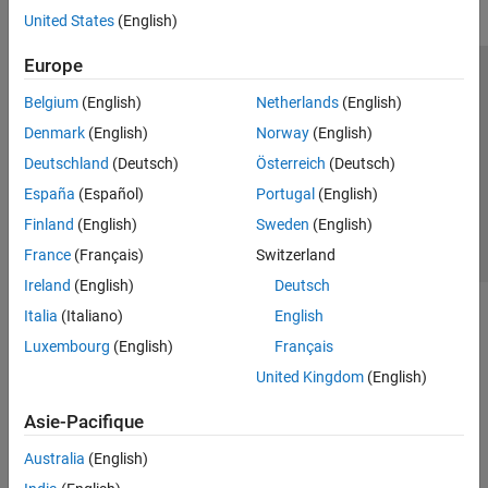
United States
(English)
Europe
Trust Center
Marques déposées
Politique de confidentialité
Belgium
(English)
Netherlands
(English)
Lutte anti-piratage
Statut des applications
Contacts locaux
Denmark
(English)
Norway
(English)
© 1994-2026 The MathWorks, Inc.
Deutschland
(Deutsch)
Österreich
(Deutsch)
España
(Español)
Portugal
(English)
Sélectionner 
France
Finland
(English)
Sweden
(English)
France
(Français)
Switzerland
Ireland
(English)
Deutsch
Italia
(Italiano)
English
Luxembourg
(English)
Français
United Kingdom
(English)
Asie-Pacifique
Australia
(English)