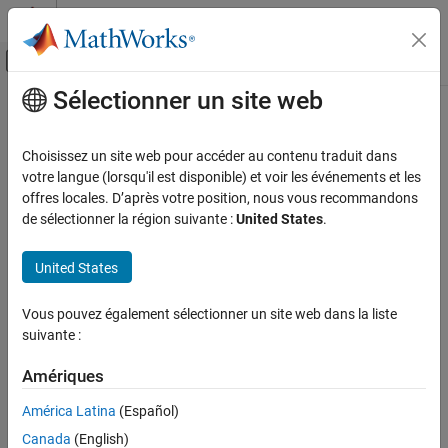
Passer au contenu
Centre d’aide MATLAB
Activer/désactiver l'affichage du menu d
Sélectionner un site web
Contenu principal
Accueil de la documentation
Robotics and Autonomous Systems
Choisissez un site web pour accéder au contenu traduit dans
votre langue (lorsqu'il est disponible) et voir les événements et les
How useful was this information?
offres locales. D’après votre position, nous vous recommandons
de sélectionner la région suivante :
United States
.
United States
Vous pouvez également sélectionner un site web dans la liste
suivante :
Amériques
América Latina
(Español)
Canada
(English)