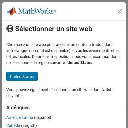
Passer au contenu
Centre d’aide MATLAB
Activer/désactiver l'affichage du menu d
Sélectionner un site web
Contenu principal
Accueil de la documentation
Robotics and Autonomous Systems
Choisissez un site web pour accéder au contenu traduit dans
votre langue (lorsqu'il est disponible) et voir les événements et les
offres locales. D’après votre position, nous vous recommandons
How useful was this information?
de sélectionner la région suivante :
United States
.
United States
Vous pouvez également sélectionner un site web dans la liste
suivante :
Amériques
América Latina
(Español)
Canada
(English)