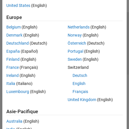
United States
(English)
Europe
Trust Center
Marques déposées
Politique de confidentialité
Belgium
(English)
Netherlands
(English)
Lutte anti-piratage
Statut des applications
Contacts locaux
Denmark
(English)
Norway
(English)
© 1994-2026 The MathWorks, Inc.
Deutschland
(Deutsch)
Österreich
(Deutsch)
España
(Español)
Portugal
(English)
Sélectionner 
France
Finland
(English)
Sweden
(English)
France
(Français)
Switzerland
Ireland
(English)
Deutsch
Italia
(Italiano)
English
Luxembourg
(English)
Français
United Kingdom
(English)
Asie-Pacifique
Australia
(English)