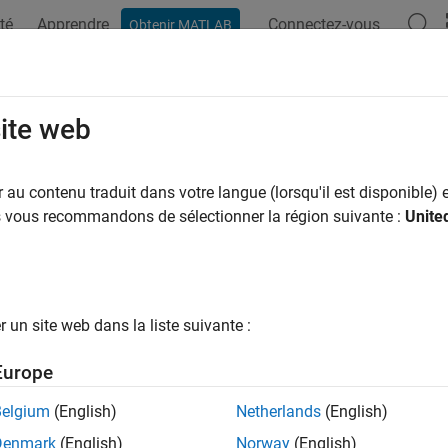
té
Apprendre
Connectez-vous
Obtenir MATLAB
ation
Examples
Functions
Blocks
Apps
Videos
site web
au contenu traduit dans votre langue (lorsqu'il est disponible) e
How useful was this informat
us vous recommandons de sélectionner la région suivante :
Unite
un site web dans la liste suivante :
Europe
Belgium
(English)
Netherlands
(English)
Denmark
(English)
Norway
(English)