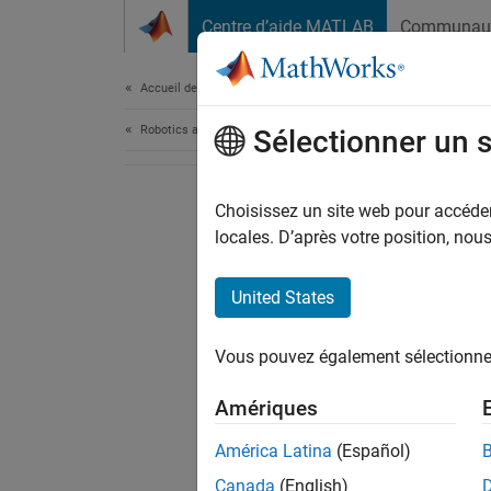
Passer au contenu
Centre d’aide MATLAB
Communau
Document
Accueil de la documentation
Robotics and Autonomous Systems
Sélectionner un 
Choisissez un site web pour accéder 
locales. D’après votre position, no
United States
Vous pouvez également sélectionner 
Amériques
América Latina
(Español)
Canada
(English)