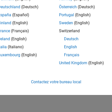
Deutschland
(Deutsch)
Österreich
(Deutsch)
España
(Español)
Portugal
(English)
inland
(English)
Sweden
(English)
rance
(Français)
Switzerland
reland
(English)
Deutsch
talia
(Italiano)
English
Luxembourg
(English)
Français
United Kingdom
(English)
Contactez votre bureau local