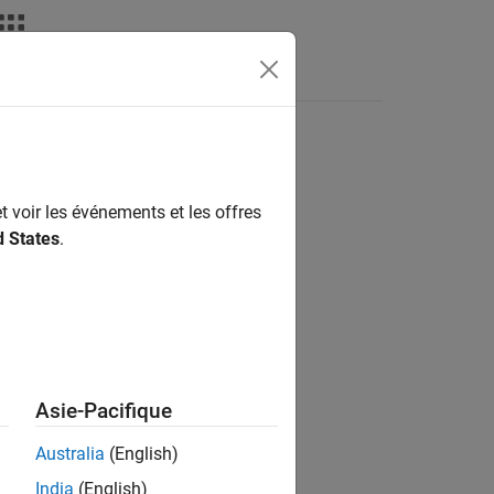
Answers
t voir les événements et les offres
ion?
d States
.
Asie-Pacifique
Australia
(English)
India
(English)