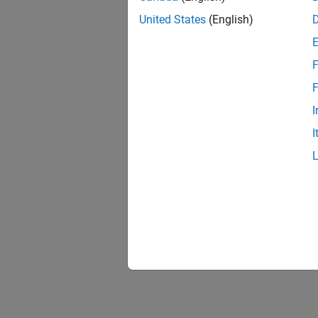
United States
(English)
F
F
I
I