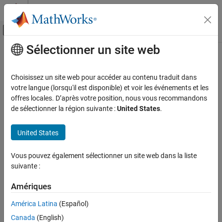
Passer au contenu
Centre d’aide MATLAB
Activer/désactiver l'affichage du menu d
Sélectionner un site web
Contenu principal
Accueil de la documentation
Robotics and Autonomous Systems
Choisissez un site web pour accéder au contenu traduit dans
votre langue (lorsqu'il est disponible) et voir les événements et les
offres locales. D’après votre position, nous vous recommandons
How useful was this information?
de sélectionner la région suivante :
United States
.
United States
Vous pouvez également sélectionner un site web dans la liste
suivante :
Amériques
América Latina
(Español)
Canada
(English)