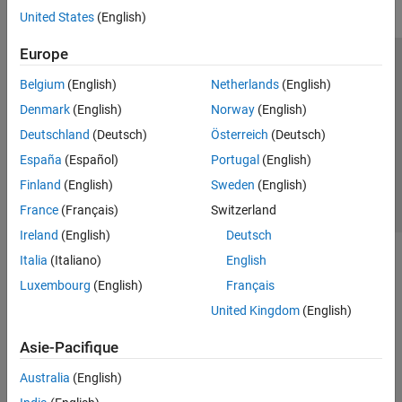
United States
(English)
Europe
Trust Center
Marques déposées
Politique de confidentialité
Belgium
(English)
Netherlands
(English)
Lutte anti-piratage
Statut des applications
Contacts locaux
Denmark
(English)
Norway
(English)
© 1994-2026 The MathWorks, Inc.
Deutschland
(Deutsch)
Österreich
(Deutsch)
España
(Español)
Portugal
(English)
Sélectionner 
France
Finland
(English)
Sweden
(English)
France
(Français)
Switzerland
Ireland
(English)
Deutsch
Italia
(Italiano)
English
Luxembourg
(English)
Français
United Kingdom
(English)
Asie-Pacifique
Australia
(English)