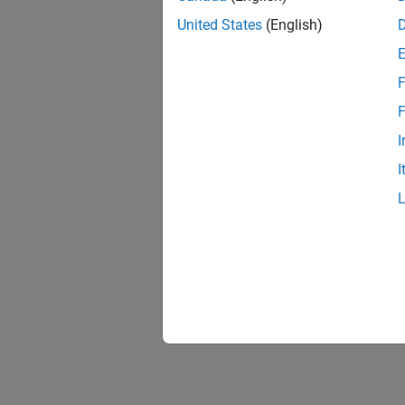
United States
(English)
F
F
I
I