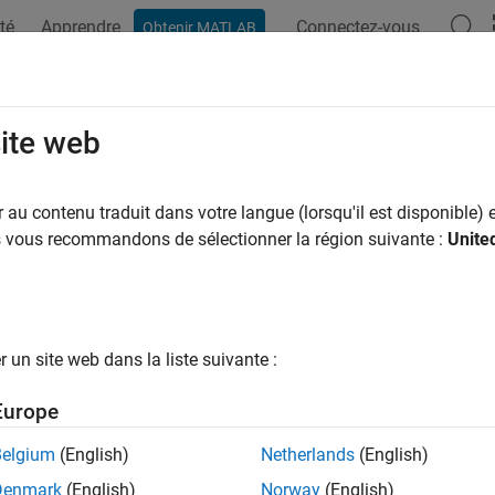
té
Apprendre
Connectez-vous
Obtenir MATLAB
ation
Examples
Functions
Apps
Report Components
site web
au contenu traduit dans votre langue (lorsqu'il est disponible) e
How useful was this informat
us vous recommandons de sélectionner la région suivante :
Unite
un site web dans la liste suivante :
Europe
Belgium
(English)
Netherlands
(English)
Denmark
(English)
Norway
(English)