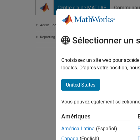
Passer au contenu
Centre d’aide MATLAB
Communau
Document
Accueil de la documentation
Reporting and Database Access
Sélectionner un 
Choisissez un site web pour accéder 
locales. D’après votre position, no
United States
Vous pouvez également sélectionner 
Amériques
América Latina
(Español)
Canada
(English)