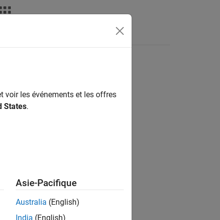
Videos
Answers
t voir les événements et les offres
ion?
d States
.
Asie-Pacifique
Australia
(English)
India
(English)