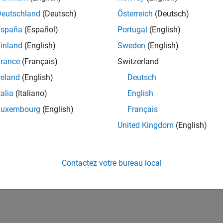
Deutschland
(Deutsch)
Österreich
(Deutsch)
España
(Español)
Portugal
(English)
inland
(English)
Sweden
(English)
rance
(Français)
Switzerland
reland
(English)
Deutsch
talia
(Italiano)
English
Luxembourg
(English)
Français
United Kingdom
(English)
Contactez votre bureau local