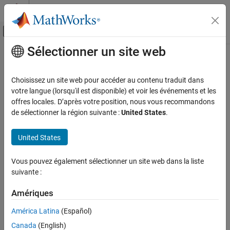
Passer au contenu
Centre d’aide MATLAB
Activer/désactiver l'affichage du menu d
Sélectionner un site web
Contenu principal
Accueil de la documentation
Reporting and Database Access
Choisissez un site web pour accéder au contenu traduit dans
votre langue (lorsqu'il est disponible) et voir les événements et les
offres locales. D’après votre position, nous vous recommandons
How useful was this information?
de sélectionner la région suivante :
United States
.
United States
Vous pouvez également sélectionner un site web dans la liste
suivante :
Amériques
América Latina
(Español)
Canada
(English)