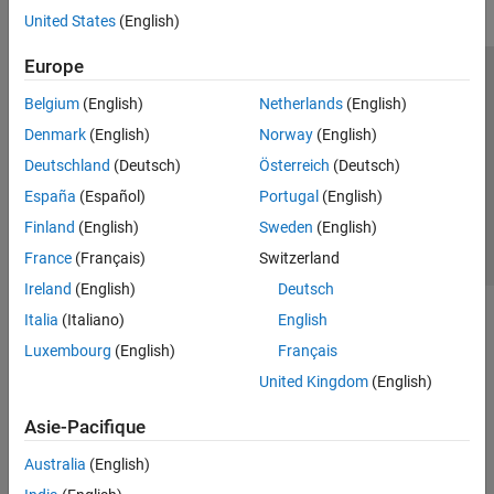
United States
(English)
Europe
Trust Center
Marques déposées
Politique de confidentialité
Belgium
(English)
Netherlands
(English)
Lutte anti-piratage
Statut des applications
Contacts locaux
Denmark
(English)
Norway
(English)
© 1994-2026 The MathWorks, Inc.
Deutschland
(Deutsch)
Österreich
(Deutsch)
España
(Español)
Portugal
(English)
Sélectionner 
France
Finland
(English)
Sweden
(English)
France
(Français)
Switzerland
Ireland
(English)
Deutsch
Italia
(Italiano)
English
Luxembourg
(English)
Français
United Kingdom
(English)
Asie-Pacifique
Australia
(English)