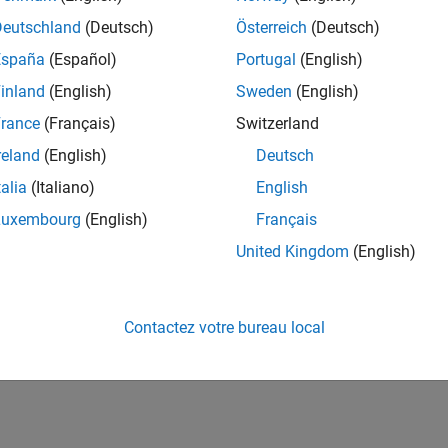
ort setup file outline
Deutschland
(Deutsch)
Österreich
(Deutsch)
mponents and their attributes
España
(Español)
Portugal
(English)
inland
(English)
Sweden
(English)
neration status messages currently displayed in the
Generation
rance
(Français)
Switzerland
rate a log file, click
File
>
Log File
. An HTML version of the log f
reland
(English)
Deutsch
is saved in the same folder as 
t_template_file_name_log>.html
talia
(Italiano)
English
Luxembourg
(English)
Français
How useful was this informat
United Kingdom
(English)
Contactez votre bureau local