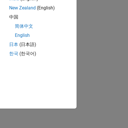
New Zealand
(English)
中国
简体中文
 Status
tab
English
ile with the name
日本
(日本語)
the report setup file.
한국
(한국어)
ion?