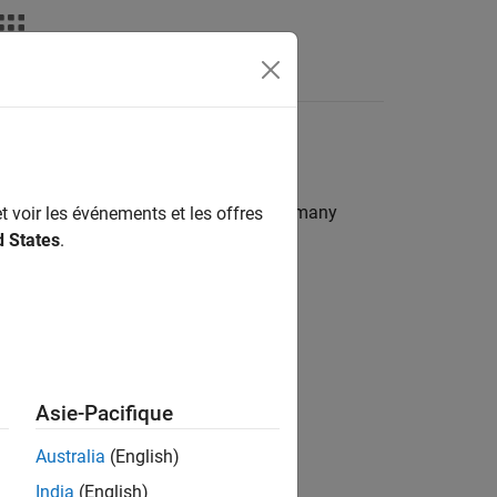
Videos
Answers
d components. A log file can be used for many
t voir les événements et les offres
d States
.
Asie-Pacifique
Australia
(English)
India
(English)