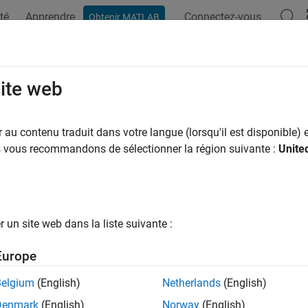
té
Apprendre
Connectez-vous
Obtenir MATLAB
ation
Examples
Functions
Apps
Report Components
te a Report Log File
site web
ile describes the report setup file report-generation settings an
au contenu traduit dans votre langue (lorsqu'il est disponible) e
s, including:
us vous recommandons de sélectionner la région suivante :
Unite
 a debugger
a reference to a report setup file
un site web dans la liste suivante :
 share information about a report setup file through email
Europe
ile includes the following information:
Belgium
(English)
Netherlands
(English)
Denmark
(English)
Norway
(English)