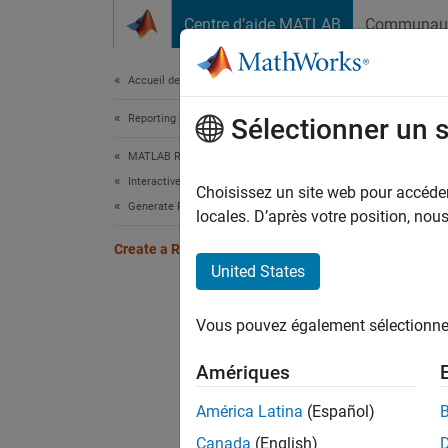
Passer au contenu
Centre d’aide MATLAB
Communau
Document
Accueil de la documentation
Reporting and Database Access
Crea
Sélectionner un 
MATLAB Report Generator
Interactive Report Program Builder
A log f
Choisissez un site web pour accéder 
Generate Reports
purpose
locales. D’après votre position, no
Create a Report Log File
As
United States
As 
Vous pouvez également sélectionner 
To
Amériques
A log f
América Latina
(Español)
Canada
(English)