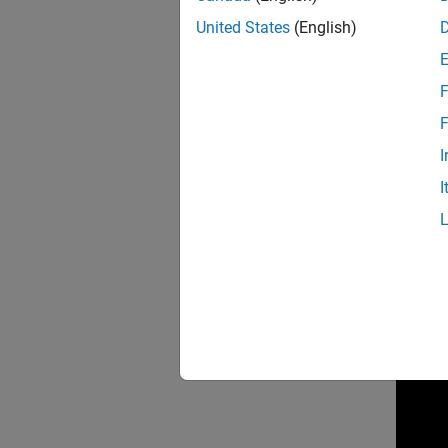
United States
(English)
F
F
I
I