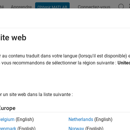
té
Apprendre
Connectez-vous
Obtenir MATLAB
ation
Examples
Functions
Blocks
Model Settings
n a Secure Shell Command-Line Ses
site web
dware
au contenu traduit dans votre langue (lorsqu'il est disponible) e
us vous recommandons de sélectionner la région suivante :
Unite
n a Secure Shell (SSH) command-line session with BeagleBone
e = beagleboneblue;

Shell(bbblue);
un site web dans la liste suivante :
re information on the
function, see
beagleboneblue
beagleboneb
Europe
Belgium
(English)
Netherlands
(English)
Denmark
(English)
Norway
(English)