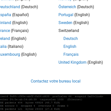
Deutschland
(Deutsch)
Österreich
(Deutsch)
España
(Español)
Portugal
(English)
inland
(English)
Sweden
(English)
rance
(Français)
Switzerland
reland
(English)
Deutsch
talia
(Italiano)
English
Luxembourg
(English)
Français
United Kingdom
(English)
Contactez votre bureau local