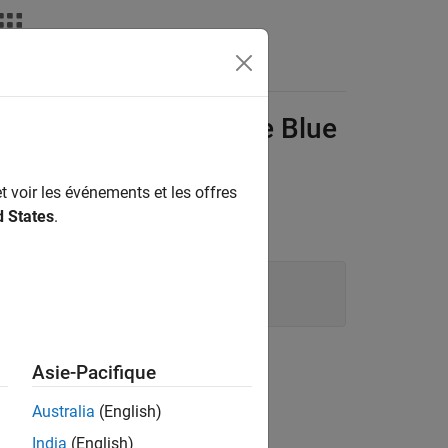
Apps
Videos
Answers
sion with
BeagleBone
Blue
t voir les événements et les offres
d States
.
®
Blue hardware, enter:
.
lue
Asie-Pacifique
Australia
(English)
India
(English)