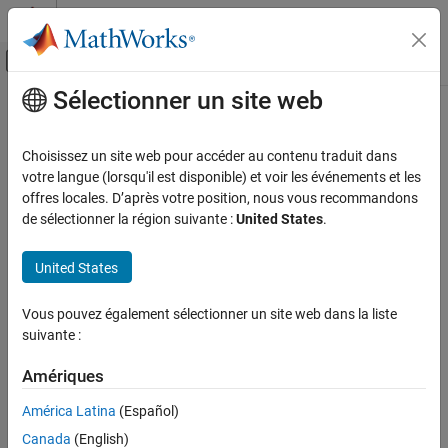
Passer au contenu
Centre d’aide MATLAB
Activer/désactiver l'affichage du menu d
Sélectionner un site web
Contenu principal
Accueil de la documentation
Code Generation
Choisissez un site web pour accéder au contenu traduit dans
votre langue (lorsqu'il est disponible) et voir les événements et les
How useful was this information?
offres locales. D’après votre position, nous vous recommandons
de sélectionner la région suivante :
United States
.
United States
Vous pouvez également sélectionner un site web dans la liste
suivante :
Amériques
América Latina
(Español)
Canada
(English)