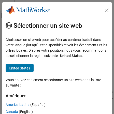
Passer au contenu
Centre d’aide MATLAB
Activer/désactiver l'affichage du menu d
Sélectionner un site web
Contenu principal
Accueil de la documentation
coder.descriptor.TypedRegion Class
Code Generation
Choisissez un site web pour accéder au contenu traduit dans
Namespace:
coder.descriptor
votre langue (lorsqu'il est disponible) et voir les événements et les
Simulink Coder
Superclasses:
offres locales. D’après votre position, nous vous recommandons
coder.descriptor.DataImplementation
Deployment, Integration, and Supported
de sélectionner la région suivante :
United States
.
Hardware
Return information about implementation of typed data in
Generated Code Interfacing
generated code
United States
Since R2025a
coder.descriptor.TypedRegion Class
Description
Vous pouvez également sélectionner un site web dans la liste
ON THIS PAGE
suivante :
An object of the
class describes a
Description
coder.descriptor.TypedRegion
data element that the generated code implements as a typed data
Methods
Amériques
expression. Examples of typed data expressions include variables,
Version History
or members of a C/C++ structure or array.
América Latina
(Español)
See Also
Canada
(English)
Methods