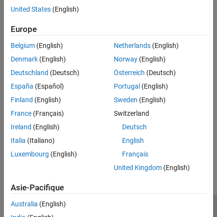
United States
(English)
expand all
Europe
Public Methods
Belgium
(English)
Netherlands
(English)
Denmark
(English)
Norway
(English)
Version History
Deutschland
(Deutsch)
Österreich
(Deutsch)
Introduced in R2025a
España
(Español)
Portugal
(English)
Finland
(English)
Sweden
(English)
See Also
France
(Français)
Switzerland
coder.descriptor.DataImplementation
Ireland
(English)
Deutsch
Italia
(Italiano)
English
How useful was this information?
Luxembourg
(English)
Français
United Kingdom
(English)
Asie-Pacifique
Australia
(English)
Trust Center
Marques déposées
Politique de confidentialité