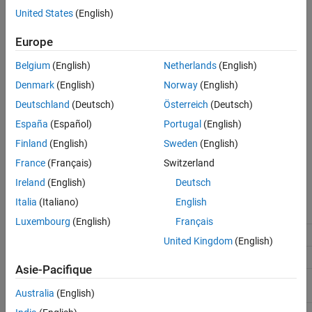
select
Use memcpy for vector assignment
.
United States
(English)
See Also
Settings
Europe
(default) |
Belgium
(English)
Netherlands
(English)
64
''
The code generator by default sets the parameter value
which
64
Denmark
(English)
Norway
(English)
you can change based on your optimization
Deutschland
(Deutsch)
Österreich
(Deutsch)
requirements.However, the maximum value for the
Memcpy
threshold (bytes)
is 2147483647 bytes. If you set the parameter
España
(Español)
Portugal
(English)
value at more than the maximum value, it automatically changes
Finland
(English)
Sweden
(English)
back to 2147483647 bytes.
France
(Français)
Switzerland
Recommended Settings
Ireland
(English)
Deutsch
Italia
(Italiano)
English
Application
Setting
Luxembourg
(English)
Français
Debugging
No impact
United Kingdom
(English)
Traceability
No impact
Asie-Pacifique
Efficiency
Accept default or determine target-
specific optimal value
Australia
(English)