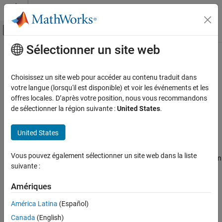
Passer au contenu
Centre d’aide MATLAB
Activer/désactiver l'affichage du menu d
Sélectionner un site web
Contenu principal
Accueil de la documentation
Memcpy threshold (bytes)
Code Generation
Choisissez un site web pour accéder au contenu traduit dans
Specify minimum array size for which
and
function
votre langue (lorsqu'il est disponible) et voir les événements et les
memcpy
memset
Simulink Coder
calls replace
loops for vector assignments
offres locales. D’après votre position, nous vous recommandons
for
Code and Tool Customization
de sélectionner la région suivante :
United States
.
Model Configuration Set Customization
Model Configuration Pane:
Code Generation / Optimization
United States
Memcpy threshold (bytes)
Description
ON THIS PAGE
Vous pouvez également sélectionner un site web dans la liste
The
Memcpy threshold (bytes)
specifies the minimum array size in
Description
suivante :
bytes for which
and
function calls should replace
memcpy
memset
Dependencies
loops for vector assignments in the generated code.
for
Settings
Amériques
Recommended Settings
Dependencies
América Latina
(Español)
Programmatic Use
Canada
(English)
For the
optimization, this parameter is enabled when you
memcpy
Version History