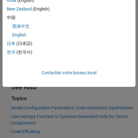
India
(English)
Safety precaution
No impact
New Zealand
(English)
Programmatic Use
中国
简体中文
Parameter:
MemcpyThreshold
Type:
integer
English
Value:
valid quantity of bytes
日本
(日本語)
Default:
64
한국
(한국어)
Version History
Contactez votre bureau local
Introduced in R2008b
See Also
Topics
Model Configuration Parameters: Code Generation Optimization
Use memcpy Function to Optimize Generated Code for Vector
Assignments
Code Efficiency