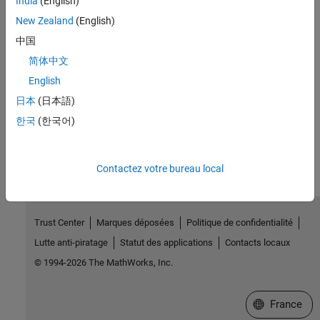
India
(English)
Type:
character vector
Value:
|
'on'
'off'
New Zealand
(English)
Default:
'off'
中国
简体中文
Version History
English
Introduced in R2019b
日本
(日本語)
한국
(한국어)
How useful was this information?
Contactez votre bureau local
Trust Center
Marques déposées
Politique de confidentialité
Lutte anti-piratage
Statut des applications
Contacts locaux
© 1994-2026 The MathWorks, Inc.
Sélectionner 
France