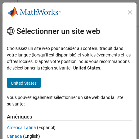
Passer au contenu
Centre d’aide MATLAB
Activer/désactiver l'affichage du menu d
Sélectionner un site web
Contenu principal
Accueil de la documentation
Show Embedded Hardware App in
Simulink Toolstrip
Code Generation
Choisissez un site web pour accéder au contenu traduit dans
votre langue (lorsqu'il est disponible) et voir les événements et les
Simulink Coder
offres locales. D’après votre position, nous vous recommandons
Show Embedded Hardware App in Simulink Toolstrip
Code and Tool Customization
de sélectionner la région suivante :
United States
.
Model Configuration Set Customization
Model Configuration Pane:
Code Generation
United States
Show Embedded Hardware App in Simulink
Description
Toolstrip
Vous pouvez également sélectionner un site web dans la liste
ON THIS PAGE
The
Show Embedded Hardware App in Simulink Toolstrip
suivante :
Description
®
parameter is a read-only internal parameter for the Simulink
Settings
toolstrip.
Amériques
Recommended Settings
Settings
América Latina
(Español)
Programmatic Use
Version History
Canada
(English)