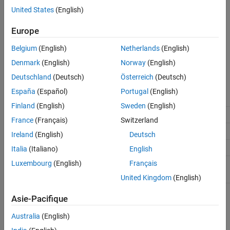
(default) |
off
on
United States
(English)
On
Activates the Run on Hardware Board app.
Europe
Off
Belgium
(English)
Netherlands
(English)
Does not activate the Run on Hardware Board app.
Denmark
(English)
Norway
(English)
Recommended Settings
Deutschland
(Deutsch)
Österreich
(Deutsch)
España
(Español)
Portugal
(English)
Application
Setting
Finland
(English)
Sweden
(English)
Debugging
On
France
(Français)
Switzerland
Traceability
No impact
Ireland
(English)
Deutsch
Efficiency
No impact
Italia
(Italiano)
English
Luxembourg
(English)
Français
Safety precaution
No recommendation
United Kingdom
(English)
Programmatic Use
Asie-Pacifique
Australia
(English)
Parameter:
ShowEmbeddedHardwareApp