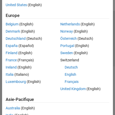
United States
(English)
Europe
Trust Center
Marques déposées
Politique de confidentialité
Belgium
(English)
Netherlands
(English)
Lutte anti-piratage
Statut des applications
Contacts locaux
Denmark
(English)
Norway
(English)
© 1994-2026 The MathWorks, Inc.
Deutschland
(Deutsch)
Österreich
(Deutsch)
España
(Español)
Portugal
(English)
Sélectionner 
France
Finland
(English)
Sweden
(English)
France
(Français)
Switzerland
Ireland
(English)
Deutsch
Italia
(Italiano)
English
Luxembourg
(English)
Français
United Kingdom
(English)
Asie-Pacifique
Australia
(English)