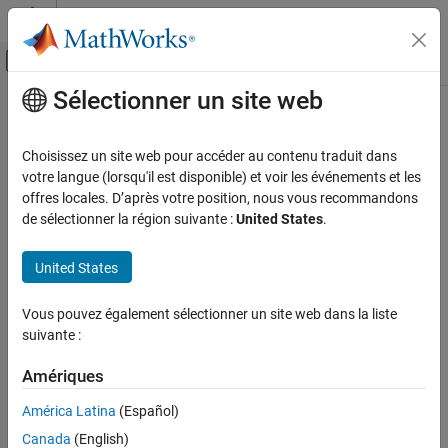
Passer au contenu
Centre d’aide MATLAB
Activer/désactiver l'affichage du menu d
Sélectionner un site web
Contenu principal
Accueil de la documentation
Code Generation
Choisissez un site web pour accéder au contenu traduit dans
votre langue (lorsqu'il est disponible) et voir les événements et les
offres locales. D’après votre position, nous vous recommandons
How useful was this information?
de sélectionner la région suivante :
United States
.
United States
Vous pouvez également sélectionner un site web dans la liste
suivante :
Amériques
América Latina
(Español)
Canada
(English)