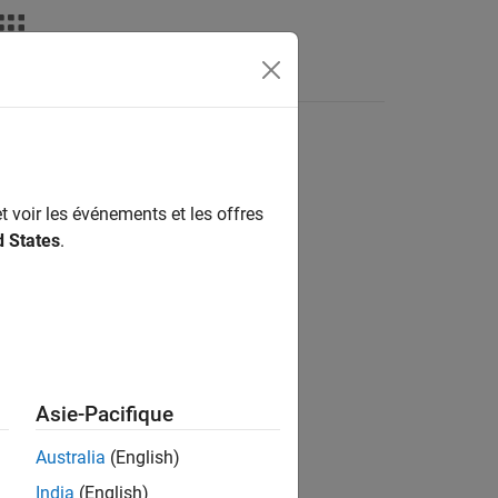
Answers
t voir les événements et les offres
ion?
d States
.
Asie-Pacifique
Australia
(English)
India
(English)