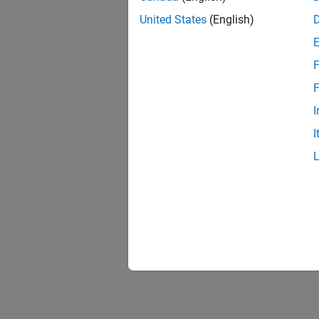
United States
(English)
F
F
I
I