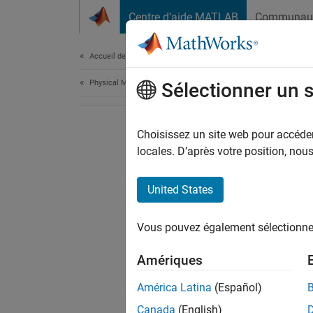
Passer au contenu
Centre d’aide MATLAB
Communau
Document
Accueil de la documentation
Physical Modeling
Sélectionner un 
Choisissez un site web pour accéder 
locales. D’après votre position, no
United States
Vous pouvez également sélectionner 
Amériques
América Latina
(Español)
Canada
(English)