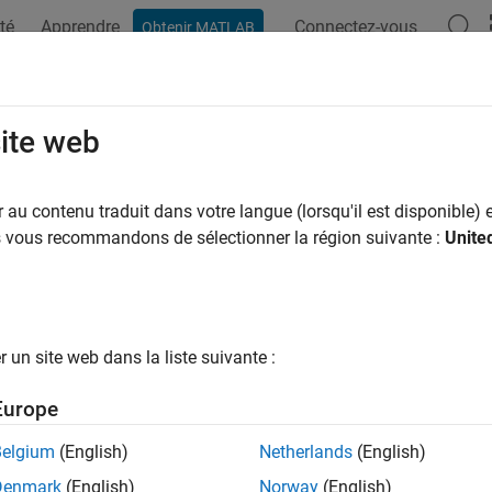
té
Apprendre
Connectez-vous
Obtenir MATLAB
ation
Examples
Functions
Blocks
Apps
Videos
site web
au contenu traduit dans votre langue (lorsqu'il est disponible) e
How useful was this informat
us vous recommandons de sélectionner la région suivante :
Unite
un site web dans la liste suivante :
Europe
Belgium
(English)
Netherlands
(English)
Denmark
(English)
Norway
(English)