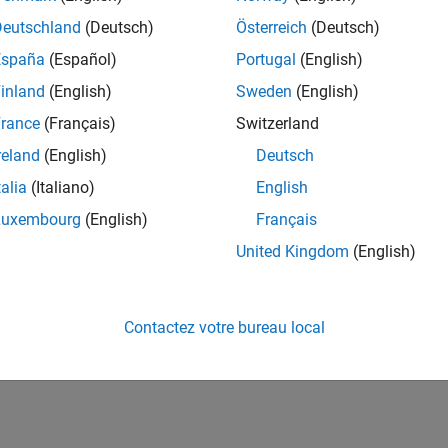
Deutschland
(Deutsch)
Österreich
(Deutsch)
España
(Español)
Portugal
(English)
inland
(English)
Sweden
(English)
rance
(Français)
Switzerland
reland
(English)
Deutsch
talia
(Italiano)
English
Luxembourg
(English)
Français
United Kingdom
(English)
Contactez votre bureau local