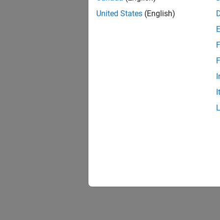
United States
(English)
F
F
I
I