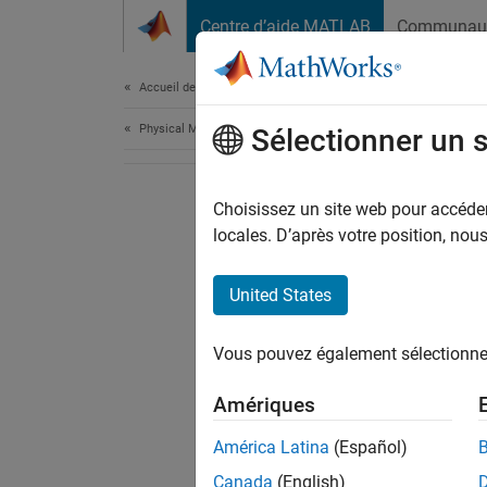
Passer au contenu
Centre d’aide MATLAB
Communau
Document
Accueil de la documentation
Physical Modeling
Sélectionner un 
Choisissez un site web pour accéder 
locales. D’après votre position, no
United States
Vous pouvez également sélectionner 
Amériques
América Latina
(Español)
Canada
(English)