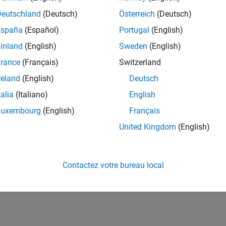
Deutschland
(Deutsch)
Österreich
(Deutsch)
España
(Español)
Portugal
(English)
inland
(English)
Sweden
(English)
rance
(Français)
Switzerland
reland
(English)
Deutsch
talia
(Italiano)
English
Luxembourg
(English)
Français
United Kingdom
(English)
Contactez votre bureau local