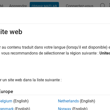
té
Apprendre
Connectez-vous
Obtenir MATLAB
ation
Examples
Functions
Blocks
Apps
Videos
site web
au contenu traduit dans votre langue (lorsqu'il est disponible) e
How useful was this informat
us vous recommandons de sélectionner la région suivante :
Unite
un site web dans la liste suivante :
Europe
Belgium
(English)
Netherlands
(English)
Denmark
(English)
Norway
(English)