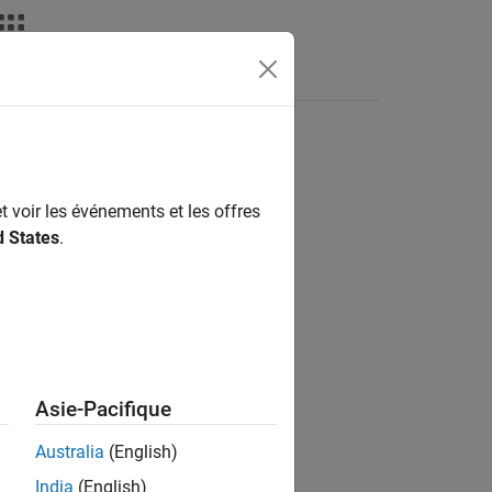
Answers
t voir les événements et les offres
ion?
d States
.
Asie-Pacifique
Australia
(English)
India
(English)