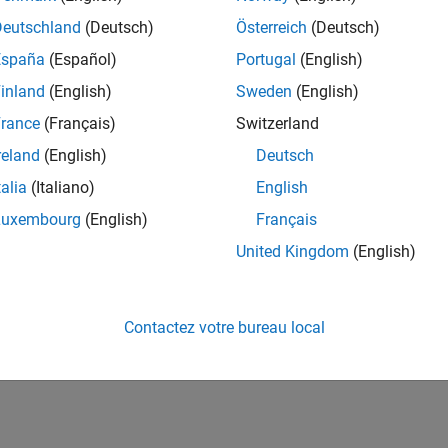
Deutschland
(Deutsch)
Österreich
(Deutsch)
España
(Español)
Portugal
(English)
inland
(English)
Sweden
(English)
rance
(Français)
Switzerland
reland
(English)
Deutsch
talia
(Italiano)
English
Luxembourg
(English)
Français
United Kingdom
(English)
Contactez votre bureau local