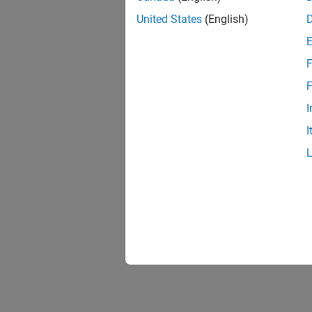
United States
(English)
F
F
I
I