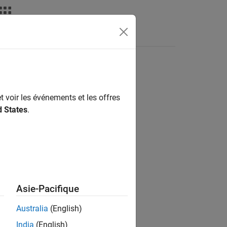
Answers
t voir les événements et les offres
ion?
d States
.
Asie-Pacifique
Australia
(English)
India
(English)