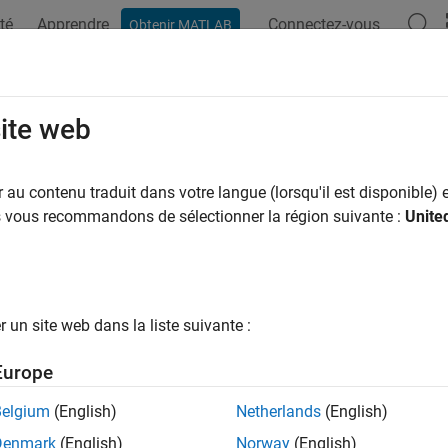
té
Apprendre
Connectez-vous
Obtenir MATLAB
ation
Examples
Functions
Blocks
Apps
Videos
site web
au contenu traduit dans votre langue (lorsqu'il est disponible) e
How useful was this informat
us vous recommandons de sélectionner la région suivante :
Unite
un site web dans la liste suivante :
Europe
Belgium
(English)
Netherlands
(English)
Denmark
(English)
Norway
(English)