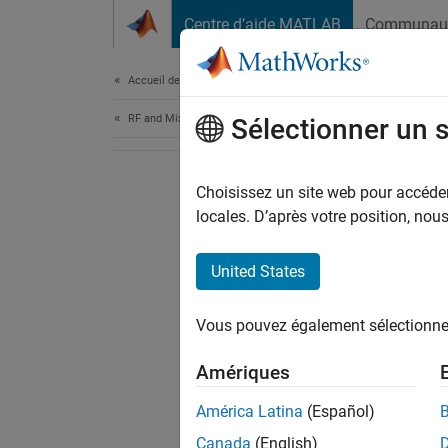
Passer au contenu
Centre d’aide MATLAB
Communau
Document
Accueil de la documentation
RF and Mixed Signal
Sélectionner un 
Choisissez un site web pour accéder 
locales. D’après votre position, no
United States
Vous pouvez également sélectionner 
Amériques
América Latina
(Español)
Canada
(English)