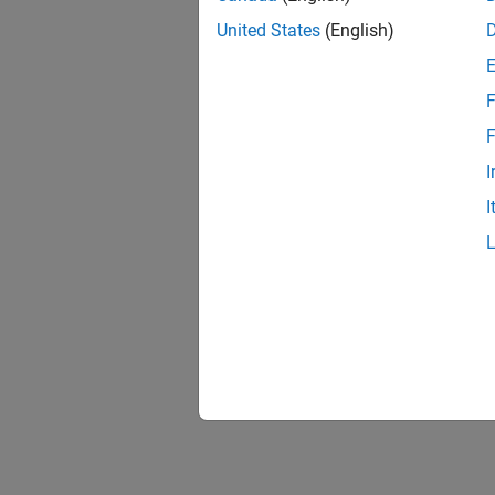
United States
(English)
F
F
I
I