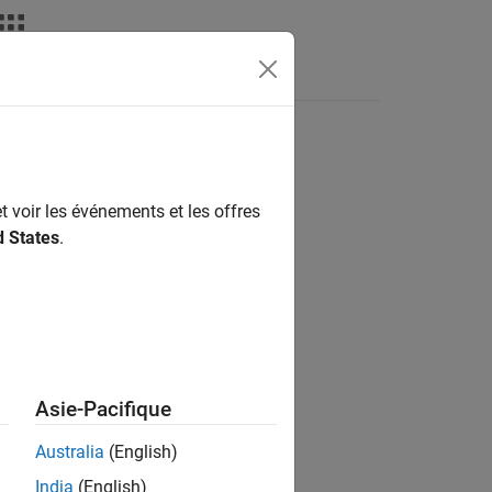
Answers
t voir les événements et les offres
ion?
d States
.
Asie-Pacifique
Australia
(English)
India
(English)