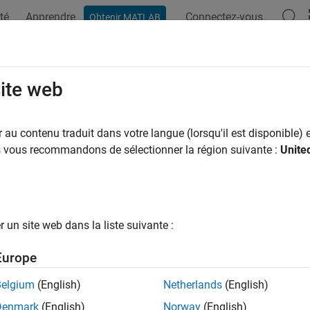
té
Apprendre
Connectez-vous
Obtenir MATLAB
ation
Examples
Functions
Blocks
Apps
Videos
site web
au contenu traduit dans votre langue (lorsqu'il est disponible) e
How useful was this informat
us vous recommandons de sélectionner la région suivante :
Unite
un site web dans la liste suivante :
Europe
Belgium
(English)
Netherlands
(English)
Denmark
(English)
Norway
(English)