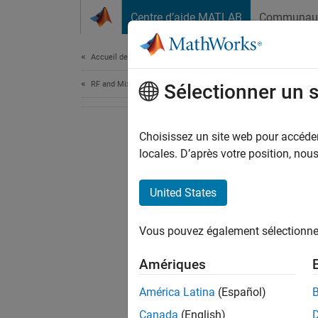
Passer au contenu
Centre d’aide MATLAB
Communau
Document
Accueil de la documentation
RF and Mixed Signal
Sélectionner un 
Choisissez un site web pour accéder 
locales. D’après votre position, no
United States
Vous pouvez également sélectionner 
Amériques
América Latina
(Español)
Canada
(English)