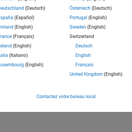
Deutschland
(Deutsch)
Österreich
(Deutsch)
España
(Español)
Portugal
(English)
inland
(English)
Sweden
(English)
rance
(Français)
Switzerland
reland
(English)
Deutsch
talia
(Italiano)
English
Luxembourg
(English)
Français
United Kingdom
(English)
Contactez votre bureau local