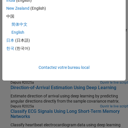
India
(English)
Signal Classification by Sweeping Hyperparameters
New Zealand
(English)
Signal Classification Using Transfer Learning
Signal Regression by Sweeping Hyperparameters
中国
Learn Pre-Emphasis Filter Using Deep Learning
简体中文
Use a convolutional deep network to learn a pre-emphasis filter for
English
speech recognition.
(depuis R2021b)
日本
(日本語)
Sélection d՚exemples
한국
(한국어)
CBRS Band Radar Parameter Estimation Using YOLOX
Detect radar pulses in noise and estimates the pulse parameters
Contactez votre bureau local
using a combination of time-frequency maps and a deep-learning
object detector.
Depuis R2025a
Ouvrir le live script
Direction-of-Arrival Estimation Using Deep Learning
Estimate direction of arrival using deep learning by predicting
angular directions directly from the sample covariance matrix.
Depuis R2025a
Ouvrir le live script
Classify ECG Signals Using Long Short-Term Memory
Networks
Classify heartbeat electrocardiogram data using deep learning