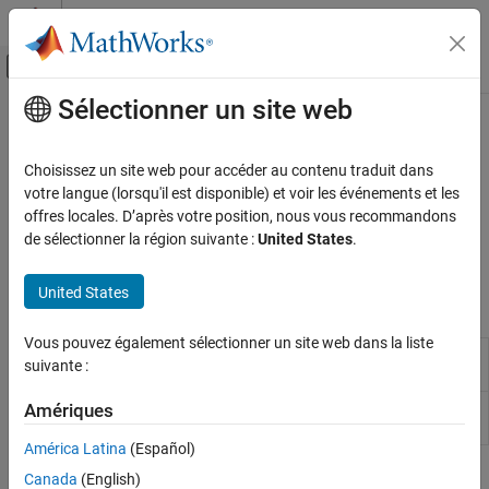
Passer au contenu
Centre d’aide MATLAB
Activer/désactiver l'affichage du menu d
Sélectionner un site web
Contenu principal
Accueil de la documentation
Classification
Traitement du signal
Choisissez un site web pour accéder au contenu traduit dans
Classifier les attributs des signaux et segmenter le signal avec la
votre langue (lorsqu'il est disponible) et voir les événements et les
Signal Processing Toolbox
classification séquence à séquence
offres locales. D’après votre position, nous vous recommandons
L'IA pour les signaux
Classifiez les signaux avec des workflows d’IA centrés sur les
de sélectionner la région suivante :
United States
.
données.
Catégorie
Classification
United States
Applications
Régression
Prétraitement et extraction de
Vous pouvez également sélectionner un site web dans la liste
Classification
Train models to classify data using
caractéristiques
suivante :
Learner
supervised machine learning
Labélisation de signaux
Experiment
Create and run experiments to train and
Amériques
Détection d'anomalies
Manager
compare deep learning networks
Applications de l'IA
América Latina
(Español)
IA avec MATLAB et Python
Fonctions
Canada
(English)