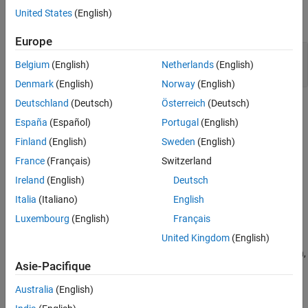
Systèmes d’IA embarqués
United States
(English)
développer tout
Europe
Datastores, extracteurs de caractéristiques et
Belgium
(English)
Netherlands
(English)
couches
Denmark
(English)
Norway
(English)
Deutschland
(Deutsch)
Österreich
(Deutsch)
Informations connexes
España
(Español)
Portugal
(English)
Prétraitement et extraction de caractéristiques
Finland
(English)
Sweden
(English)
Classification de séquences avec le Deep Learning
(Deep
France
(Français)
Switzerland
Learning Toolbox)
Ireland
(English)
Deutsch
Rubriques
Italia
(Italiano)
English
Luxembourg
(English)
Français
Use Experiment Manager Templates for Signal Processing
United Kingdom
(English)
Workflows
Set up and run deep learning experiments for signal segmentation,
Asie-Pacifique
classification, and regression.
Australia
(English)
Signal Segmentation by Sweeping Hyperparameters