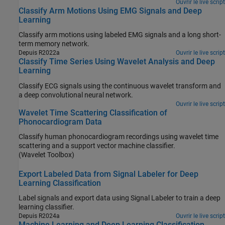
Ouvrir le live script
Classify Arm Motions Using EMG Signals and Deep
Learning
Classify arm motions using labeled EMG signals and a long short-
term memory network.
Depuis R2022a
Ouvrir le live script
Classify Time Series Using Wavelet Analysis and Deep
Learning
Classify ECG signals using the continuous wavelet transform and
a deep convolutional neural network.
Ouvrir le live script
Wavelet Time Scattering Classification of
Phonocardiogram Data
Classify human phonocardiogram recordings using wavelet time
scattering and a support vector machine classifier.
(Wavelet Toolbox)
Export Labeled Data from Signal Labeler for Deep
Learning Classification
Label signals and export data using Signal Labeler to train a deep
learning classifier.
Depuis R2024a
Ouvrir le live script
Machine Learning and Deep Learning Classification