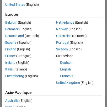
lags = -(N-1):(N-1);

United States
(English)
x = a.^n;

Europe
c = xcorr(x);
Belgium
(English)
Netherlands
(English)
Determine
Denmark
(English)
Norway
(English)
c
Deutschland
(Deutsch)
Österreich
(Deutsch)
analytically to check the correctness of the result. Use a larger
sample rate to simulate a continuous situation. The
España
(Español)
Portugal
(English)
autocorrelation function of the sequence
Finland
(English)
Sweden
(English)
x
(
n
)
=
a
n
France
(Français)
Switzerland
for
n
≥
0
Ireland
(English)
Deutsch
, with
Italia
(Italiano)
English
|
a
|
<
1
Luxembourg
(English)
Français
, is
United Kingdom
(English)
c
(
n
)
=
1
-
a
2
(
N
-
|
n
|
)
1
-
a
2
×
a
|
n
|
.
Asie-Pacifique
fs = 10;

Australia
(English)
nn = -(N-1):1/fs:(N-1);
