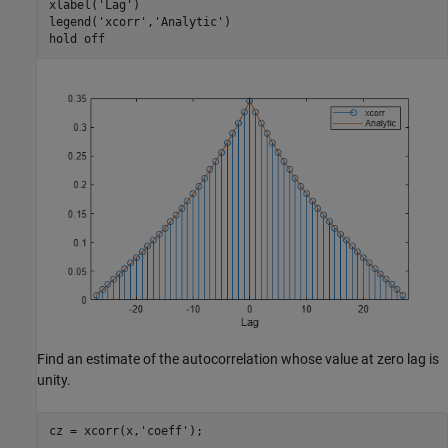
xlabel(
'Lag'
)

legend(
'xcorr'
,
'Analytic'
)

hold 
off
Find an estimate of the autocorrelation whose value at zero lag is
unity.
cz = xcorr(x,
'coeff'
);
