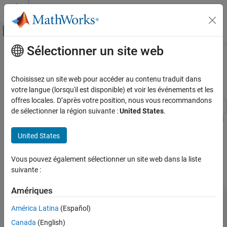
Passer au contenu
Centre d’aide MATLAB
Activer/désactiver l'affichage du menu d
Sélectionner un site web
Contenu principal
Accueil de la documentation
Autocorrelation Function of
Exponential Sequence
Traitement du signal
Choisissez un site web pour accéder au contenu traduit dans
votre langue (lorsqu'il est disponible) et voir les événements et les
Signal Processing Toolbox
offres locales. D’après votre position, nous vous recommandons
Transforms, Correlation, and Modeling
de sélectionner la région suivante :
United States
.
Correlation and Convolution
Compute the autocorrelation function of a 28-sample exponential
sequence,
United States
Autocorrelation Function of Exponential
x
=
0
.
9
5
n
Sequence
for
Vous pouvez également sélectionner un site web dans la liste
ON THIS PAGE
n
≥
0
suivante :
.
See Also
Amériques
a = 0.95;

América Latina
(Español)
N = 28;

Canada
(English)
n = 0:N-1;
