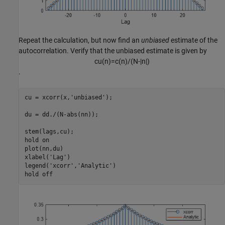
Repeat the calculation, but now find an
unbiased
estimate of the
autocorrelation. Verify that the unbiased estimate is given by
c
u
(
n
)
=
c
(
n
)
/
(
N
-
|
n
|
)
.
cu = xcorr(x,
'unbiased'
);

du = dd./(N-abs(nn));

stem(lags,cu);

hold 
on
plot(nn,du)

xlabel(
'Lag'
)

legend(
'xcorr'
,
'Analytic'
)

hold 
off