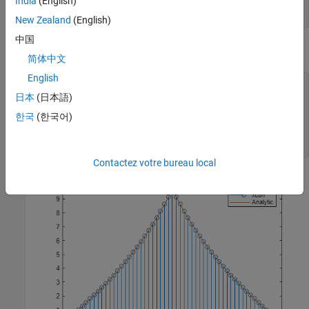
India
(English)
dd = (1-a.^(2*(N-abs(nn))))/(1-a^2).*a.^abs(nn);
New Zealand
(English)
中国
Plot the sequences on the same figure.
简体中文
English
stem(lags,c);

hold 
on
日本
(日本語)
plot(nn,dd)

한국
(한국어)
xlabel(
'Lag'
)

legend(
'xcorr'
,
'Analytic'
)

hold 
off
Contactez votre bureau local