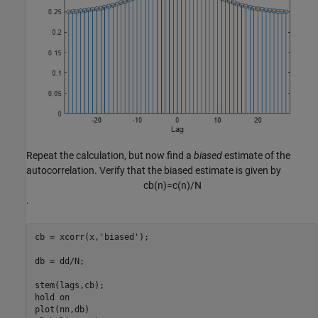
Repeat the calculation, but now find a
biased
estimate of the
autocorrelation. Verify that the biased estimate is given by
c
b
(
n
)
=
c
(
n
)
/
N
.
cb = xcorr(x,
'biased'
);

db = dd/N;

stem(lags,cb);

hold 
on
plot(nn,db)
