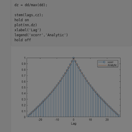
dz = dd/max(dd);

stem(lags,cz);

hold 
on
plot(nn,dz)

xlabel(
'Lag'
)

legend(
'xcorr'
,
'Analytic'
)

hold 
off