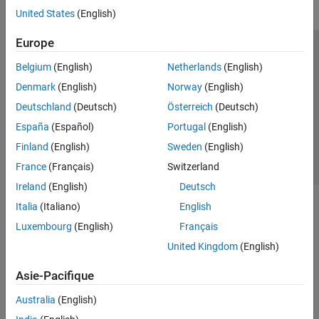
United States
(English)
Europe
Trust Center
Marques déposées
Politique de confidentialité
Belgium
(English)
Netherlands
(English)
Lutte anti-piratage
Statut des applications
Contacts locaux
Denmark
(English)
Norway
(English)
© 1994-2026 The MathWorks, Inc.
Deutschland
(Deutsch)
Österreich
(Deutsch)
España
(Español)
Portugal
(English)
Sélectionner 
France
Finland
(English)
Sweden
(English)
France
(Français)
Switzerland
Ireland
(English)
Deutsch
Italia
(Italiano)
English
Luxembourg
(English)
Français
United Kingdom
(English)
Asie-Pacifique
Australia
(English)