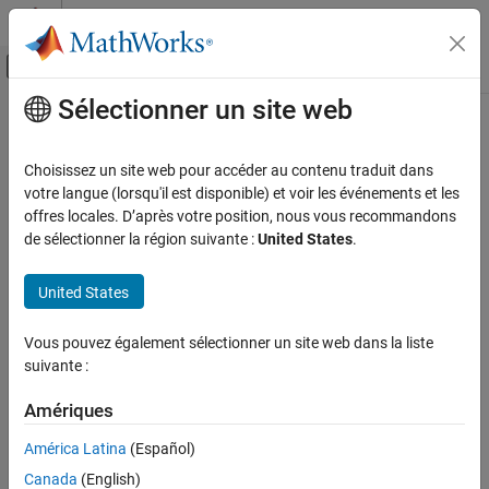
Passer au contenu
Centre d’aide MATLAB
Activer/désactiver l'affichage du menu d
Sélectionner un site web
Contenu principal
Accueil de la documentation
Computational Biology
Choisissez un site web pour accéder au contenu traduit dans
votre langue (lorsqu'il est disponible) et voir les événements et les
offres locales. D’après votre position, nous vous recommandons
How useful was this information?
de sélectionner la région suivante :
United States
.
United States
Vous pouvez également sélectionner un site web dans la liste
suivante :
Amériques
América Latina
(Español)
Canada
(English)