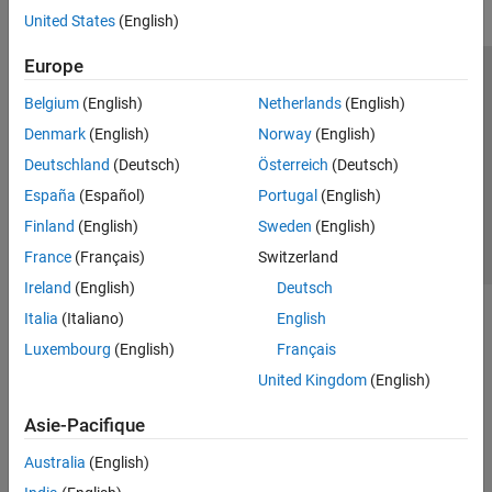
United States
(English)
Europe
Trust Center
Marques déposées
Politique de confidentialité
Belgium
(English)
Netherlands
(English)
Lutte anti-piratage
Statut des applications
Contacts locaux
Denmark
(English)
Norway
(English)
© 1994-2026 The MathWorks, Inc.
Deutschland
(Deutsch)
Österreich
(Deutsch)
España
(Español)
Portugal
(English)
Sélectionner 
France
Finland
(English)
Sweden
(English)
France
(Français)
Switzerland
Ireland
(English)
Deutsch
Italia
(Italiano)
English
Luxembourg
(English)
Français
United Kingdom
(English)
Asie-Pacifique
Australia
(English)