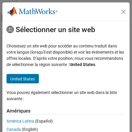
Passer au contenu
Centre d’aide MATLAB
Activer/désactiver l'affichage du menu d
Sélectionner un site web
Contenu principal
Accueil de la documentation
RF and Mixed Signal
Choisissez un site web pour accéder au contenu traduit dans
votre langue (lorsqu'il est disponible) et voir les événements et les
offres locales. D’après votre position, nous vous recommandons
How useful was this information?
de sélectionner la région suivante :
United States
.
United States
Vous pouvez également sélectionner un site web dans la liste
suivante :
Amériques
América Latina
(Español)
Canada
(English)