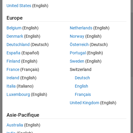
United States
(English)
Europe
Trust Center
Marques déposées
Politique de confidentialité
Belgium
(English)
Netherlands
(English)
Lutte anti-piratage
Statut des applications
Contacts locaux
Denmark
(English)
Norway
(English)
© 1994-2026 The MathWorks, Inc.
Deutschland
(Deutsch)
Österreich
(Deutsch)
España
(Español)
Portugal
(English)
Sélectionner 
France
Finland
(English)
Sweden
(English)
France
(Français)
Switzerland
Ireland
(English)
Deutsch
Italia
(Italiano)
English
Luxembourg
(English)
Français
United Kingdom
(English)
Asie-Pacifique
Australia
(English)