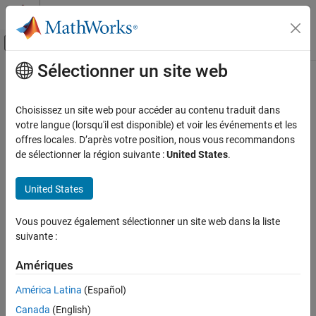
Passer au contenu
Centre d’aide MATLAB
Activer/désactiver l'affichage du menu d
Sélectionner un site web
Contenu principal
Accueil de la documentation
Modélisation physique
Choisissez un site web pour accéder au contenu traduit dans
votre langue (lorsqu'il est disponible) et voir les événements et les
How useful was this information?
offres locales. D’après votre position, nous vous recommandons
de sélectionner la région suivante :
United States
.
United States
Vous pouvez également sélectionner un site web dans la liste
suivante :
Amériques
América Latina
(Español)
Canada
(English)