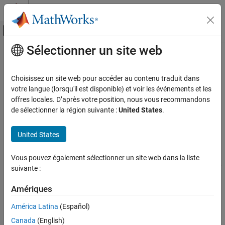
Passer au contenu
Centre d’aide MATLAB
Activer/désactiver l'affichage du menu d
Sélectionner un site web
Contenu principal
Accueil de la documentation
Parameterizing Composite
Components
Modélisation physique
Choisissez un site web pour accéder au contenu traduit dans
votre langue (lorsqu'il est disponible) et voir les événements et les
Simscape
offres locales. D’après votre position, nous vous recommandons
Composite component parameters let you adjust the desired
Customization
de sélectionner la région suivante :
United States
.
parameters of the underlying member components from the top-
Composite Components
level block dialog box when building and simulating a model.
United States
Parameterizing Composite Components
Specify the composite component parameters by declaring a
ON THIS PAGE
corresponding parameter in the top-level
declaration
parameters
Vous pouvez également sélectionner un site web dans la liste
See Also
block, and then assigning it to the desired parameter of a member
suivante :
component. The declaration syntax is the same as described in
Declare Component Parameters
.
Amériques
América Latina
(Español)
For example, the following code includes a Foundation library
Resistor block in your custom component file, with the ability to
Canada
(English)