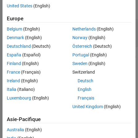
control the resistance at the top level and a default resistance of
United States
(English)
10 Ohm:
Europe
component MyCompositeModel [...] parameters p1 = {10,
Belgium
(English)
Netherlands
(English)
'Ohm'}; [...] end components(ExternalAccess=observe) r1
= foundation.electrical.elements.resistor(R = p1);
Denmark
(English)
Norway
(English)
[...] end [...] end
Deutschland
(Deutsch)
Österreich
(Deutsch)
España
(Español)
Portugal
(English)
You do not have to assign all the parameters of member blocks to
top-level parameters. If a member block parameter does not have
Finland
(English)
Sweden
(English)
a corresponding top-level parameter, the composite model uses
France
(Français)
Switzerland
the default value of this parameter, specified in the member
Ireland
(English)
Deutsch
component.
Italia
(Italiano)
English
See Also
Luxembourg
(English)
Français
Topics
United Kingdom
(English)
Composite Component — DC Motor
Asie-Pacifique
Declaring Member Components
Australia
(English)
Specifying Initial Target Values for Member Variables