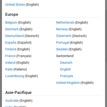
United States
(English)
Europe
Trust Center
Marques déposées
Politique de confidentialité
Belgium
(English)
Netherlands
(English)
Lutte anti-piratage
Statut des applications
Contacts locaux
Denmark
(English)
Norway
(English)
© 1994-2026 The MathWorks, Inc.
Deutschland
(Deutsch)
Österreich
(Deutsch)
España
(Español)
Portugal
(English)
Sélectionner 
France
Finland
(English)
Sweden
(English)
France
(Français)
Switzerland
Ireland
(English)
Deutsch
Italia
(Italiano)
English
Luxembourg
(English)
Français
United Kingdom
(English)
Asie-Pacifique
Australia
(English)