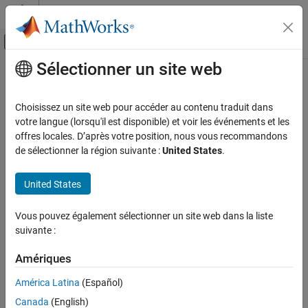
Passer au contenu
Centre d’aide MATLAB
Activer/désactiver l'affichage du menu d
Sélectionner un site web
Contenu principal
Accueil de la documentation
Modélisation physique
Choisissez un site web pour accéder au contenu traduit dans
votre langue (lorsqu'il est disponible) et voir les événements et les
offres locales. D’après votre position, nous vous recommandons
How useful was this information?
de sélectionner la région suivante :
United States
.
United States
Vous pouvez également sélectionner un site web dans la liste
suivante :
Amériques
América Latina
(Español)
Canada
(English)