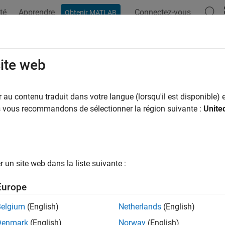
té
Apprendre
Connectez-vous
Obtenir MATLAB
ation
Exemples
Fonctions
Blocs
Applications
Syn
site web
au contenu traduit dans votre langue (lorsqu'il est disponible) e
How useful was this informat
us vous recommandons de sélectionner la région suivante :
Unite
un site web dans la liste suivante :
Europe
Belgium
(English)
Netherlands
(English)
Denmark
(English)
Norway
(English)