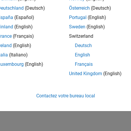
Deutschland
(Deutsch)
Österreich
(Deutsch)
España
(Español)
Portugal
(English)
inland
(English)
Sweden
(English)
rance
(Français)
Switzerland
reland
(English)
Deutsch
talia
(Italiano)
English
Luxembourg
(English)
Français
United Kingdom
(English)
Contactez votre bureau local