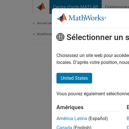
Passer au contenu
Centre d’aide MATLAB
Communau
Document
Accueil de la documentation
Modélisation physique
Sélectionner un 
Choisissez un site web pour accéder 
locales. D’après votre position, no
United States
Vous pouvez également sélectionner 
Amériques
América Latina
(Español)
Canada
(English)