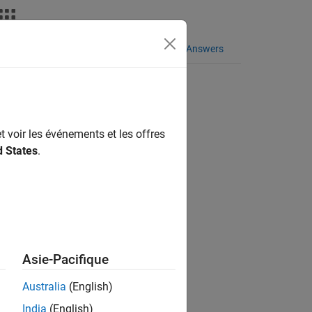
taxe du langage
Vidéos
MATLAB Answers
t voir les événements et les offres
ion?
d States
.
Asie-Pacifique
Australia
(English)
India
(English)