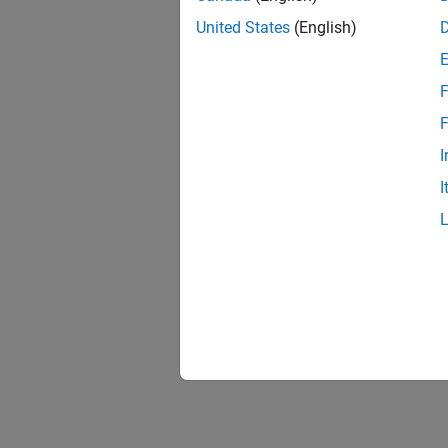
United States
(English)
F
F
I
I