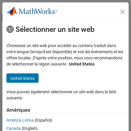
Passer au contenu
Centre d’aide MATLAB
Activer/désactiver l'affichage du menu d
Sélectionner un site web
Contenu principal
Accueil de la documentation
Modélisation physique
Choisissez un site web pour accéder au contenu traduit dans
votre langue (lorsqu'il est disponible) et voir les événements et les
offres locales. D’après votre position, nous vous recommandons
How useful was this information?
de sélectionner la région suivante :
United States
.
United States
Vous pouvez également sélectionner un site web dans la liste
suivante :
Amériques
América Latina
(Español)
Canada
(English)