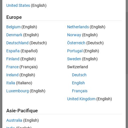
United States
(English)
Europe
Trust Center
Marques déposées
Politique de confidentialité
Belgium
(English)
Netherlands
(English)
Lutte anti-piratage
Statut des applications
Contacts locaux
Denmark
(English)
Norway
(English)
© 1994-2026 The MathWorks, Inc.
Deutschland
(Deutsch)
Österreich
(Deutsch)
España
(Español)
Portugal
(English)
Sélectionner 
France
Finland
(English)
Sweden
(English)
France
(Français)
Switzerland
Ireland
(English)
Deutsch
Italia
(Italiano)
English
Luxembourg
(English)
Français
United Kingdom
(English)
Asie-Pacifique
Australia
(English)