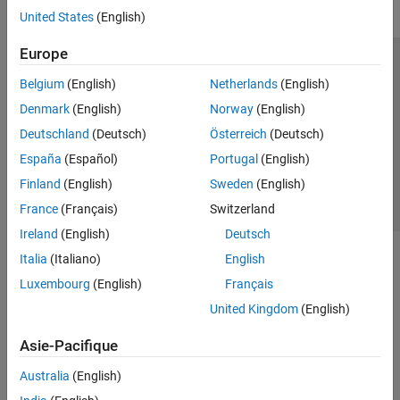
United States
(English)
Europe
Trust Center
Marques déposées
Politique de confidentialité
Belgium
(English)
Netherlands
(English)
Lutte anti-piratage
Statut des applications
Contacts locaux
Denmark
(English)
Norway
(English)
© 1994-2026 The MathWorks, Inc.
Deutschland
(Deutsch)
Österreich
(Deutsch)
España
(Español)
Portugal
(English)
Sélectionner 
France
Finland
(English)
Sweden
(English)
France
(Français)
Switzerland
Ireland
(English)
Deutsch
Italia
(Italiano)
English
Luxembourg
(English)
Français
United Kingdom
(English)
Asie-Pacifique
Australia
(English)