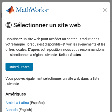
Passer au contenu
Centre d’aide MATLAB
Activer/désactiver l'affichage du menu d
Sélectionner un site web
Contenu principal
Accueil de la documentation
Modélisation physique
Choisissez un site web pour accéder au contenu traduit dans
votre langue (lorsqu'il est disponible) et voir les événements et les
offres locales. D’après votre position, nous vous recommandons
How useful was this information?
de sélectionner la région suivante :
United States
.
United States
Vous pouvez également sélectionner un site web dans la liste
suivante :
Amériques
América Latina
(Español)
Canada
(English)