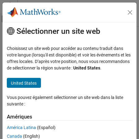
Passer au contenu
Centre d’aide MATLAB
Activer/désactiver l'affichage du menu d
Sélectionner un site web
Contenu principal
Accueil de la documentation
Modélisation physique
Choisissez un site web pour accéder au contenu traduit dans
votre langue (lorsqu'il est disponible) et voir les événements et les
offres locales. D’après votre position, nous vous recommandons
How useful was this information?
de sélectionner la région suivante :
United States
.
United States
Vous pouvez également sélectionner un site web dans la liste
suivante :
Amériques
América Latina
(Español)
Canada
(English)