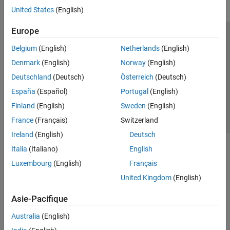
United States
(English)
Europe
Trust Center
Marques déposées
Politique de confidentialité
Belgium
(English)
Netherlands
(English)
Lutte anti-piratage
Statut des applications
Contacts locaux
Denmark
(English)
Norway
(English)
© 1994-2026 The MathWorks, Inc.
Deutschland
(Deutsch)
Österreich
(Deutsch)
España
(Español)
Portugal
(English)
Sélectionner 
France
Finland
(English)
Sweden
(English)
France
(Français)
Switzerland
Ireland
(English)
Deutsch
Italia
(Italiano)
English
Luxembourg
(English)
Français
United Kingdom
(English)
Asie-Pacifique
Australia
(English)