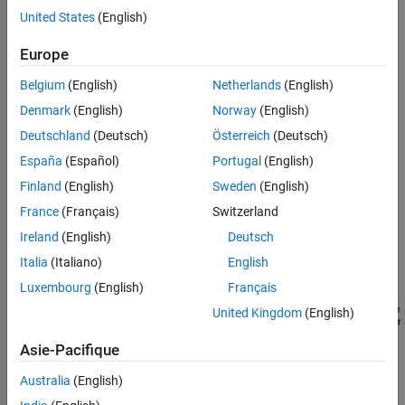
Simscape
tension à circuit ouvert et à augmenter les valeurs de résistance.
United States
(English)
Voir aussi
Modèle
Europe
Belgium
(English)
Netherlands
(English)
Denmark
(English)
Norway
(English)
Deutschland
(Deutsch)
Österreich
(Deutsch)
España
(Español)
Portugal
(English)
Finland
(English)
Sweden
(English)
France
(Français)
Switzerland
Ireland
(English)
Deutsch
Italia
(Italiano)
English
Luxembourg
(English)
Français
United Kingdom
(English)
Asie-Pacifique
Australia
(English)