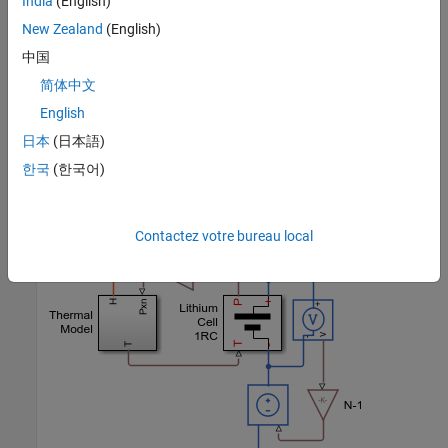
India
(English)
New Zealand
(English)
中国
简体中文
English
日本
(日本語)
한국
(한국어)
Sous-système Cell 01 to 09
Contactez votre bureau local