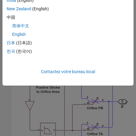
India
(English)
New Zealand
(English)
中国
简体中文
English
日本
(日本語)
한국
(한국어)
Directional Valve Subsystem
Contactez votre bureau local