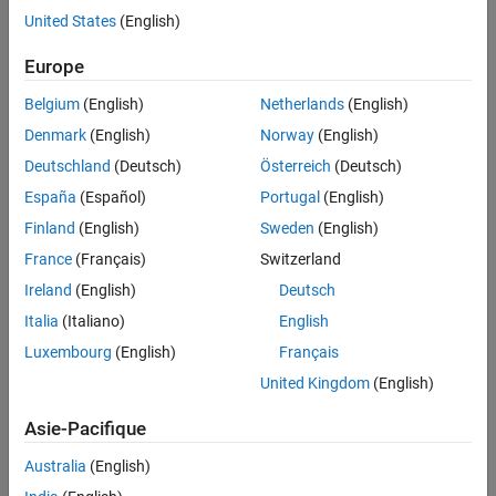
Model
United States
(English)
Simulation Results from Scopes
Simulation Results from Simscape Logging
Europe
See Also
Belgium
(English)
Netherlands
(English)
Denmark
(English)
Norway
(English)
Deutschland
(Deutsch)
Österreich
(Deutsch)
España
(Español)
Portugal
(English)
Finland
(English)
Sweden
(English)
France
(Français)
Switzerland
Ireland
(English)
Deutsch
Italia
(Italiano)
English
Luxembourg
(English)
Français
United Kingdom
(English)
Asie-Pacifique
Australia
(English)