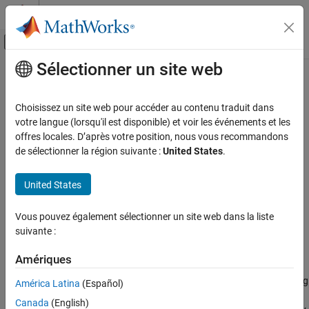
Passer au contenu
Centre d’aide MATLAB
Activer/désactiver l'affichage du menu d
Sélectionner un site web
Contenu principal
Accueil de la documentation
Simulink Copilot
Catégorie
Choisissez un site web pour accéder au contenu traduit dans
Simulink Copilot
AI assistant optimized for
Simulink
votre langue (lorsqu'il est disponible) et voir les événements et les
Get Started with Simulink Copilot
offres locales. D’après votre position, nous vous recommandons
Release Notes
de sélectionner la région suivante :
United States
.
PDF Documentation
PDF Documentation
®
Simulink
Copilot
provides generative AI-powered capabilities
United States
focused on Simulink and Model-Based Design. You can use
Simulink Copilot
to explain models and errors, learn tools and
Vous pouvez également sélectionner un site web dans la liste
techniques, get design guidance, and automate predefined tasks,
suivante :
such as checking modeling standards, running tests, and
generating code.
Amériques
With
Simulink Copilot
, you can search for model components using
América Latina
(Español)
Copilot Chat and get explanations based on your open model and
Canada
(English)
®