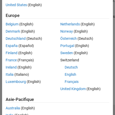
relevant MathWorks
documentation and resources. Alternatively,
United States
(English)
you can select specific blocks and use Copilot to explain them.
When you need to modify your design,
Simulink Copilot
Europe
recommends steps to make model changes.
Simulink Copilot
helps
resolve simulation and code generation errors by suggesting root
Belgium
(English)
Netherlands
(English)
causes and fixes.
Denmark
(English)
Norway
(English)
You can chat with
Simulink Copilot
to execute and monitor tasks
Deutschland
(Deutsch)
Österreich
(Deutsch)
defined in Process Advisor (with
CI/CD Automation for Simulink
España
(Español)
Portugal
(English)
Check™
).
Finland
(English)
Sweden
(English)
Get Started
France
(Français)
Switzerland
Learn the basics of Simulink Copilot
Ireland
(English)
Deutsch
Italia
(Italiano)
English
How useful was this information?
Luxembourg
(English)
Français
United Kingdom
(English)
Asie-Pacifique
Australia
(English)
Trust Center
Marques déposées
Politique de confidentialité