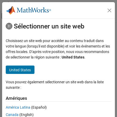
Passer au contenu
Centre d’aide MATLAB
Activer/désactiver l'affichage du menu d
Sélectionner un site web
Contenu principal
Accueil de la documentation
Choisissez un site web pour accéder au contenu traduit dans
votre langue (lorsqu'il est disponible) et voir les événements et les
How useful was this information?
offres locales. D’après votre position, nous vous recommandons
de sélectionner la région suivante :
United States
.
United States
Vous pouvez également sélectionner un site web dans la liste
suivante :
Amériques
América Latina
(Español)
Canada
(English)