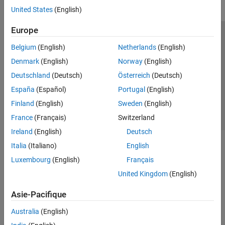
United States
(English)
Europe
Trust Center
Marques déposées
Politique de confidentialité
Belgium
(English)
Netherlands
(English)
Lutte anti-piratage
Statut des applications
Contacts locaux
Denmark
(English)
Norway
(English)
© 1994-2026 The MathWorks, Inc.
Deutschland
(Deutsch)
Österreich
(Deutsch)
España
(Español)
Portugal
(English)
Sélectionner 
France
Finland
(English)
Sweden
(English)
France
(Français)
Switzerland
Ireland
(English)
Deutsch
Italia
(Italiano)
English
Luxembourg
(English)
Français
United Kingdom
(English)
Asie-Pacifique
Australia
(English)