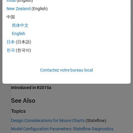
India
(English)
Traceability
error
New Zealand
(English)
Efficiency
error
中国
Safety precaution
error
简体中文
English
Programmatic Use
日本
(日本語)
Parameter:
한국
(한국어)
SFOutputUsedAsStateInMooreChartDiag
Value:
|
|
'none'
'warning'
'error'
Default:
'error'
Contactez votre bureau local
Version History
Introduced in R2015a
See Also
Topics
Design Considerations for Moore Charts
(Stateflow)
Model Configuration Parameters: Stateflow Diagnostics