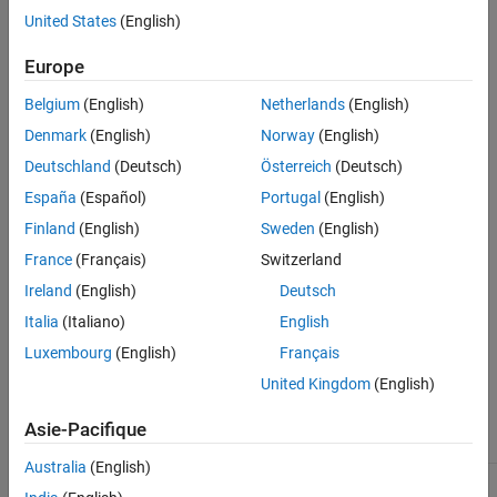
previous time step in calculating current state, set this diagnostic
United States
(English)
to
or
.
warning
none
Europe
Settings
Belgium
(English)
Netherlands
(English)
(default) |
|
error
none
warning
Denmark
(English)
Norway
(English)
Default:
error
Deutschland
(Deutsch)
Österreich
(Deutsch)
none
España
(Español)
Portugal
(English)
No warning or error appears.
Finland
(English)
Sweden
(English)
warning
France
(Français)
Switzerland
A warning appears.
Ireland
(English)
Deutsch
Italia
(Italiano)
English
error
An error appears and stops the simulation.
Luxembourg
(English)
Français
United Kingdom
(English)
Recommended Settings
Asie-Pacifique
Application
Setting
Australia
(English)
Debugging
error