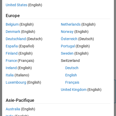
United States
(English)
MATLAB
Versions
Verification
Last Changed
Europe
All
See Also
Belgium
(English)
Netherlands
(English)
Version History
Rule
Denmark
(English)
Norway
(English)
Sub ID a
Deutschland
(Deutsch)
Österreich
(Deutsch)
The number of characters in the structural subsystem name shall
España
(Español)
Portugal
(English)
be less than or equal to configured limit. Default value is 63
Finland
(English)
Sweden
(English)
characters.
France
(Français)
Switzerland
Custom Parameter
Ireland
(English)
Deutsch
Maximum subsystem name length
Italia
(Italiano)
English
Luxembourg
(English)
Français
Note
United Kingdom
(English)
The MATLAB limit for the number of characters you can
use in structural subsystem names is 2048.
Asie-Pacifique
Australia
(English)
Rationale