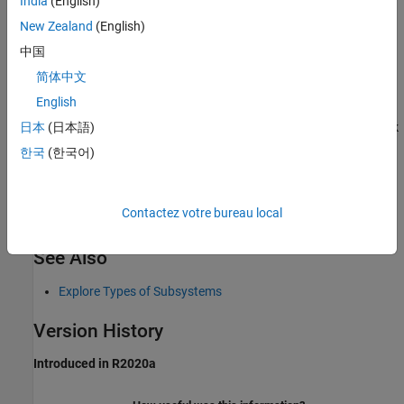
India
(English)
Sub ID a:
New Zealand
(English)
中国
Code generation may not be possible.
简体中文
Verification
English
Model Advisor check:
Check length of subsystem names
(Simulink
日本
(日本語)
Check)
한국
(한국어)
Last Changed
Contactez votre bureau local
R2025a
See Also
Explore Types of Subsystems
Version History
Introduced in R2020a