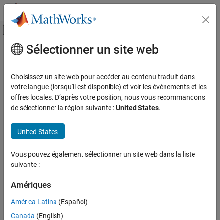
Passer au contenu
Centre d’aide MATLAB
Activer/désactiver l'affichage du menu d
Sélectionner un site web
Contenu principal
Accueil de la documentation
jc_0243: Length restriction for
subsystem names
Simulink
Choisissez un site web pour accéder au contenu traduit dans
Modeling
votre langue (lorsqu'il est disponible) et voir les événements et les
Modeling Guidelines
offres locales. D’après votre position, nous vous recommandons
Guideline Publication
de sélectionner la région suivante :
United States
.
MAB Modeling Guidelines
®
Control Algorithm Modeling Guidelines - Using MATLAB
,
Naming Conventions
®
®
Simulink
, and Stateflow
United States
jc_0243: Length restriction for subsystem
names
Version 6.0
Vous pouvez également sélectionner un site web dans la liste
ON THIS PAGE
suivante :
Sub ID Recommendations
Guideline Publication
Amériques
Sub ID Recommendations
NA-MAAB — a
MATLAB Versions
América Latina
(Español)
Rule
JMAAB — a
Canada
(English)
Rationale