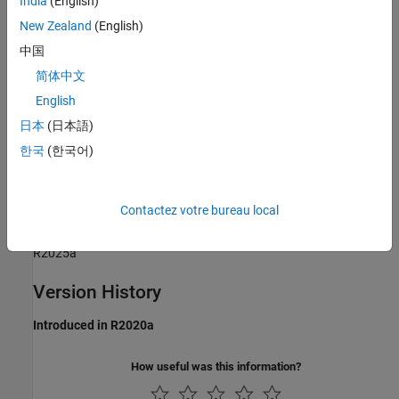
India
(English)
Rationale
New Zealand
(English)
中国
Sub ID a:
简体中文
Code generation may not be possible.
English
日本
(日本語)
Verification
한국
(한국어)
Model Advisor check:
Check length of block names
(Simulink
Check)
Contactez votre bureau local
Last Changed
R2025a
Version History
Introduced in R2020a
How useful was this information?