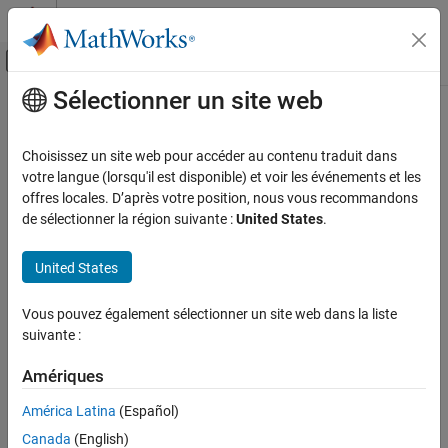
Passer au contenu
Centre d’aide MATLAB
Activer/désactiver l'affichage du menu d
Sélectionner un site web
Contenu principal
Accueil de la documentation
jc_0247: Length restriction for block
names
Simulink
Choisissez un site web pour accéder au contenu traduit dans
Modeling
votre langue (lorsqu'il est disponible) et voir les événements et les
Modeling Guidelines
offres locales. D’après votre position, nous vous recommandons
Guideline Publication
de sélectionner la région suivante :
United States
.
MAB Modeling Guidelines
®
Control Algorithm Modeling Guidelines - Using MATLAB
,
Naming Conventions
®
®
Simulink
, and Stateflow
United States
jc_0247: Length restriction for block names
Version 6.0
ON THIS PAGE
Vous pouvez également sélectionner un site web dans la liste
suivante :
Guideline Publication
Sub ID Recommendations
Sub ID Recommendations
Amériques
MATLAB Versions
NA-MAAB — a
Rule
América Latina
(Español)
JMAAB — a
Rationale
Canada
(English)