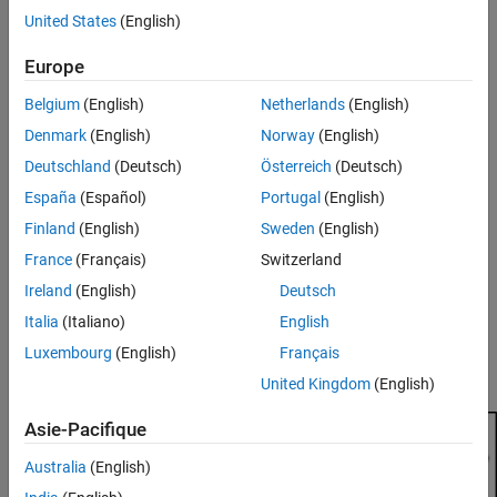
Verification
United States
(English)
MATLAB
Versions
Last Changed
Version History
Europe
All
Belgium
(English)
Netherlands
(English)
Rule
Denmark
(English)
Norway
(English)
Sub ID a
Deutschland
(Deutsch)
Österreich
(Deutsch)
Delay
block in feedback loops across subsystems shall reside in
España
(Español)
Portugal
(English)
the hierarchy that describes the feedback loop.
Finland
(English)
Sweden
(English)
Custom Parameter
France
(Français)
Switzerland
Not Applicable
Ireland
(English)
Deutsch
Italia
(Italiano)
English
Example — Correct
Delay
block resides in the hierarchy that describes the feedback
Luxembourg
(English)
Français
loop.
United Kingdom
(English)
Asie-Pacifique
Australia
(English)