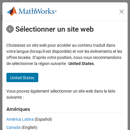
Passer au contenu
Centre d’aide MATLAB
Activer/désactiver l'affichage du menu d
Sélectionner un site web
Contenu principal
Accueil de la documentation
jc_0653: Delay block layout in
feedback loops
Simulink
Choisissez un site web pour accéder au contenu traduit dans
Modeling
votre langue (lorsqu'il est disponible) et voir les événements et les
Modeling Guidelines
offres locales. D’après votre position, nous vous recommandons
Guideline Publication
de sélectionner la région suivante :
United States
.
MAB Modeling Guidelines
®
Control Algorithm Modeling Guidelines - Using MATLAB
,
Simulink
®
®
Simulink
, and Stateflow
United States
jc_0653: Delay block layout in feedback loops
Version 6.0
ON THIS PAGE
Vous pouvez également sélectionner un site web dans la liste
suivante :
Guideline Publication
Sub ID Recommendations
Sub ID Recommendations
Amériques
MATLAB Versions
NA-MAAB — a
Rule
América Latina
(Español)
JMAAB — a
Rationale
Canada
(English)