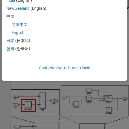
India
(English)
New Zealand
(English)
中国
简体中文
English
日本
(日本語)
한국
(한국어)
Example — Incorrect
Contactez votre bureau local
Delay
block resides in a subsystem that is nested within the
hierarchy which describes the feedback loop.