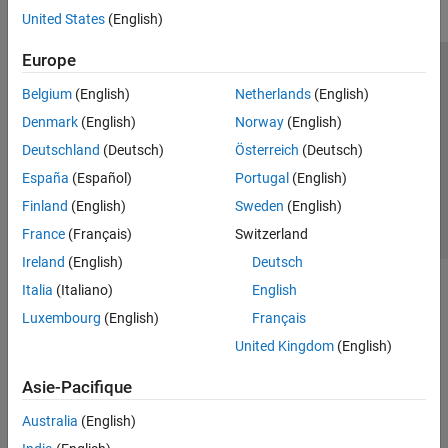
United States
(English)
Europe
Trust Center
Marques déposées
Politique de confidentialité
Belgium
(English)
Netherlands
(English)
Lutte anti-piratage
Statut des applications
Contacts locaux
Denmark
(English)
Norway
(English)
© 1994-2026 The MathWorks, Inc.
Deutschland
(Deutsch)
Österreich
(Deutsch)
España
(Español)
Portugal
(English)
Sélectionner 
France
Finland
(English)
Sweden
(English)
France
(Français)
Switzerland
Ireland
(English)
Deutsch
Italia
(Italiano)
English
Luxembourg
(English)
Français
United Kingdom
(English)
Asie-Pacifique
Australia
(English)