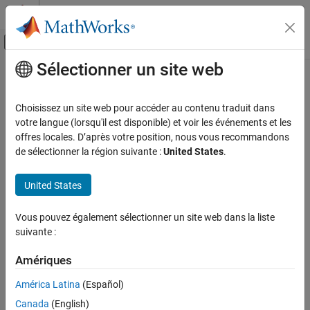
Passer au contenu
Centre d’aide MATLAB
Activer/désactiver l'affichage du menu d
Sélectionner un site web
Contenu principal
Accueil de la documentation
Choisissez un site web pour accéder au contenu traduit dans
votre langue (lorsqu'il est disponible) et voir les événements et les
offres locales. D’après votre position, nous vous recommandons
How useful was this information?
de sélectionner la région suivante :
United States
.
United States
Vous pouvez également sélectionner un site web dans la liste
suivante :
Amériques
América Latina
(Español)
Canada
(English)