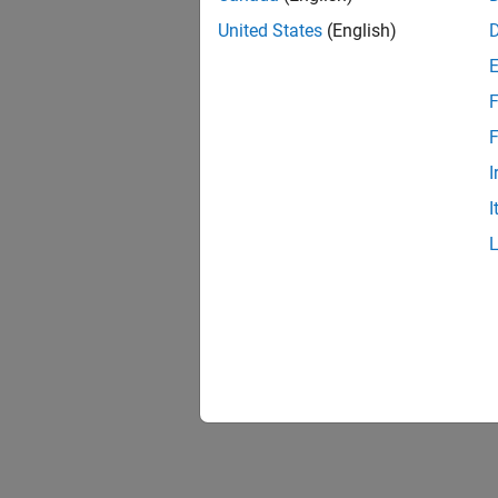
United States
(English)
F
F
I
I