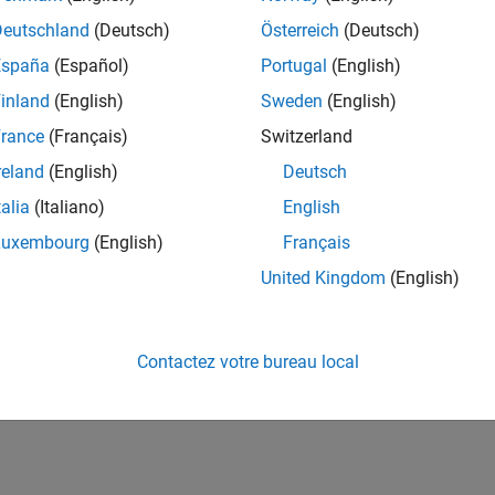
Deutschland
(Deutsch)
Österreich
(Deutsch)
España
(Español)
Portugal
(English)
inland
(English)
Sweden
(English)
rance
(Français)
Switzerland
reland
(English)
Deutsch
talia
(Italiano)
English
Luxembourg
(English)
Français
United Kingdom
(English)
Contactez votre bureau local