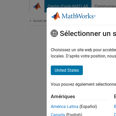
Passer au contenu
Centre d’aide MATLAB
Communau
Document
Accueil de la documentation
Sélectionner un 
Choisissez un site web pour accéder 
locales. D’après votre position, no
United States
Vous pouvez également sélectionner 
Amériques
América Latina
(Español)
Canada
(English)