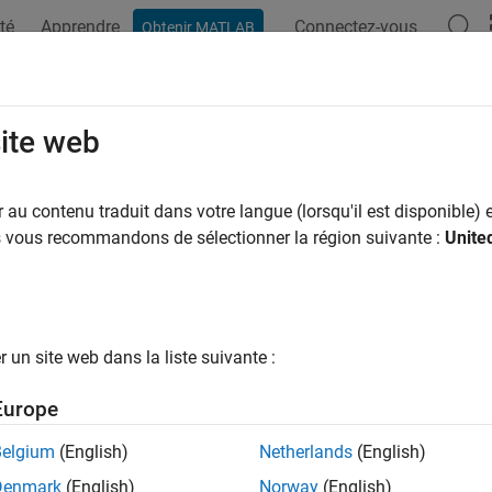
té
Apprendre
Connectez-vous
Obtenir MATLAB
ation
Exemples
Fonctions
Blocs
Applications
Vi
site web
au contenu traduit dans votre langue (lorsqu'il est disponible) e
How useful was this informat
us vous recommandons de sélectionner la région suivante :
Unite
un site web dans la liste suivante :
Europe
Belgium
(English)
Netherlands
(English)
Denmark
(English)
Norway
(English)