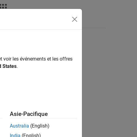
déos
MATLAB Answers
t voir les événements et les offres
ion?
d States
.
Asie-Pacifique
Australia
(English)
India
(English)