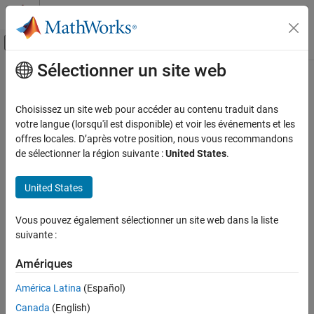
Passer au contenu
Centre d’aide MATLAB
Activer/désactiver l'affichage du menu d
Sélectionner un site web
Contenu principal
Accueil de la documentation
Choisissez un site web pour accéder au contenu traduit dans
votre langue (lorsqu'il est disponible) et voir les événements et les
offres locales. D’après votre position, nous vous recommandons
How useful was this information?
de sélectionner la région suivante :
United States
.
United States
Vous pouvez également sélectionner un site web dans la liste
suivante :
Amériques
América Latina
(Español)
Canada
(English)