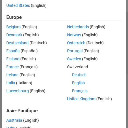
United States
(English)
Europe
Trust Center
Marques déposées
Politique de confidentialité
Belgium
(English)
Netherlands
(English)
Lutte anti-piratage
Statut des applications
Contacts locaux
Denmark
(English)
Norway
(English)
© 1994-2026 The MathWorks, Inc.
Deutschland
(Deutsch)
Österreich
(Deutsch)
España
(Español)
Portugal
(English)
Sélectionner 
France
Finland
(English)
Sweden
(English)
France
(Français)
Switzerland
Ireland
(English)
Deutsch
Italia
(Italiano)
English
Luxembourg
(English)
Français
United Kingdom
(English)
Asie-Pacifique
Australia
(English)