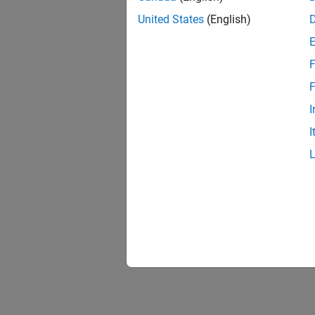
United States
(English)
F
F
I
I