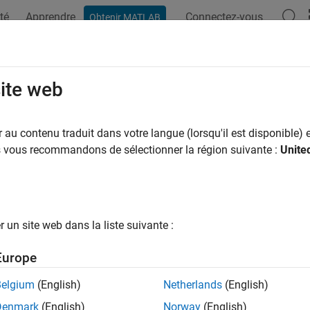
té
Apprendre
Connectez-vous
Obtenir MATLAB
ation
Exemples
Fonctions
Blocs
Applications
Vi
site web
au contenu traduit dans votre langue (lorsqu'il est disponible) e
How useful was this informat
us vous recommandons de sélectionner la région suivante :
Unite
un site web dans la liste suivante :
Europe
Belgium
(English)
Netherlands
(English)
Denmark
(English)
Norway
(English)