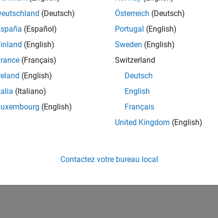
Deutschland
(Deutsch)
Österreich
(Deutsch)
España
(Español)
Portugal
(English)
inland
(English)
Sweden
(English)
rance
(Français)
Switzerland
reland
(English)
Deutsch
talia
(Italiano)
English
Luxembourg
(English)
Français
United Kingdom
(English)
Contactez votre bureau local