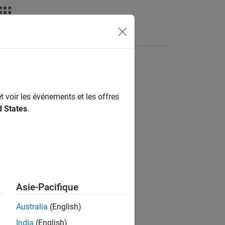
déos
MATLAB Answers
t voir les événements et les offres
ion?
d States
.
Asie-Pacifique
Australia
(English)
India
(English)