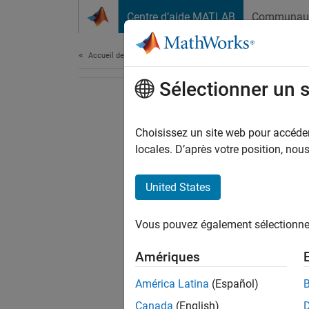
Passer au contenu
Centre d’aide MATLAB
Communau
Document
Accueil de la documentation
Sélectionner un 
Choisissez un site web pour accéder 
locales. D’après votre position, no
United States
Vous pouvez également sélectionner 
Amériques
América Latina
(Español)
Canada
(English)