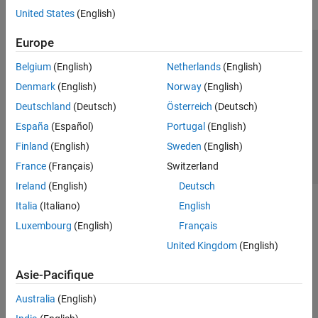
United States
(English)
Europe
Trust Center
Marques déposées
Politique de confidentialité
Belgium
(English)
Netherlands
(English)
Lutte anti-piratage
Statut des applications
Contacts locaux
Denmark
(English)
Norway
(English)
© 1994-2026 The MathWorks, Inc.
Deutschland
(Deutsch)
Österreich
(Deutsch)
España
(Español)
Portugal
(English)
Sélectionner 
France
Finland
(English)
Sweden
(English)
France
(Français)
Switzerland
Ireland
(English)
Deutsch
Italia
(Italiano)
English
Luxembourg
(English)
Français
United Kingdom
(English)
Asie-Pacifique
Australia
(English)