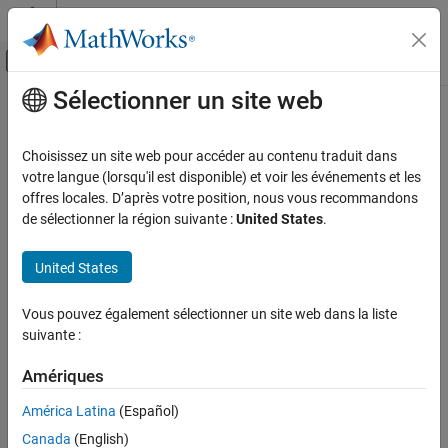
Passer au contenu
Centre d’aide MATLAB
Activer/désactiver l'affichage du menu d
Sélectionner un site web
Contenu principal
Accueil de la documentation
Choisissez un site web pour accéder au contenu traduit dans
votre langue (lorsqu'il est disponible) et voir les événements et les
offres locales. D’après votre position, nous vous recommandons
How useful was this information?
de sélectionner la région suivante :
United States
.
United States
Vous pouvez également sélectionner un site web dans la liste
suivante :
Amériques
América Latina
(Español)
Canada
(English)