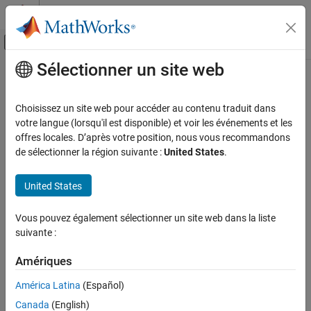
Passer au contenu
Centre d’aide MATLAB
Activer/désactiver l'affichage du menu d
Sélectionner un site web
Contenu principal
Accueil de la documentation
Choisissez un site web pour accéder au contenu traduit dans
votre langue (lorsqu'il est disponible) et voir les événements et les
offres locales. D’après votre position, nous vous recommandons
How useful was this information?
de sélectionner la région suivante :
United States
.
United States
Vous pouvez également sélectionner un site web dans la liste
suivante :
Amériques
América Latina
(Español)
Canada
(English)