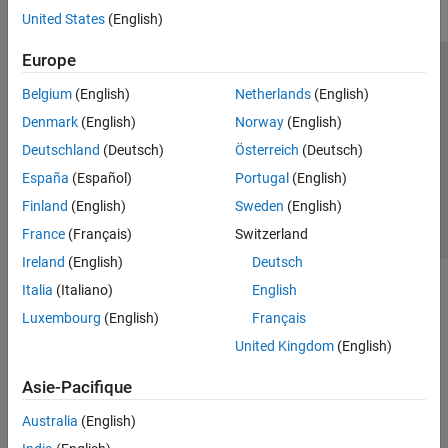
United States
(English)
Europe
Trust Center
Marques déposées
Politique de confidentialité
Belgium
(English)
Netherlands
(English)
Lutte anti-piratage
Statut des applications
Contacts locaux
Denmark
(English)
Norway
(English)
© 1994-2026 The MathWorks, Inc.
Deutschland
(Deutsch)
Österreich
(Deutsch)
España
(Español)
Portugal
(English)
Sélectionner 
France
Finland
(English)
Sweden
(English)
France
(Français)
Switzerland
Ireland
(English)
Deutsch
Italia
(Italiano)
English
Luxembourg
(English)
Français
United Kingdom
(English)
Asie-Pacifique
Australia
(English)