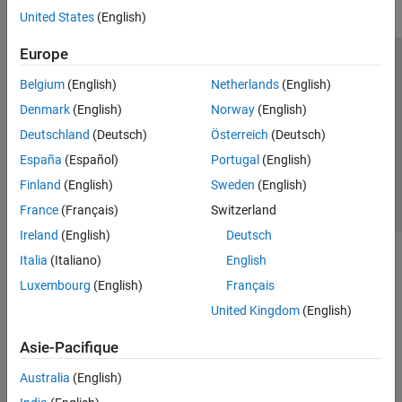
United States
(English)
Europe
Trust Center
Marques déposées
Politique de confidentialité
Belgium
(English)
Netherlands
(English)
Lutte anti-piratage
Statut des applications
Contacts locaux
Denmark
(English)
Norway
(English)
© 1994-2026 The MathWorks, Inc.
Deutschland
(Deutsch)
Österreich
(Deutsch)
España
(Español)
Portugal
(English)
Sélectionner 
France
Finland
(English)
Sweden
(English)
France
(Français)
Switzerland
Ireland
(English)
Deutsch
Italia
(Italiano)
English
Luxembourg
(English)
Français
United Kingdom
(English)
Asie-Pacifique
Australia
(English)