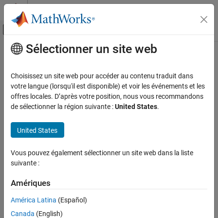
Passer au contenu
Centre d’aide MATLAB
Activer/désactiver l'affichage du menu d
Sélectionner un site web
Contenu principal
Accueil de la documentation
Choisissez un site web pour accéder au contenu traduit dans
votre langue (lorsqu'il est disponible) et voir les événements et les
offres locales. D’après votre position, nous vous recommandons
How useful was this information?
de sélectionner la région suivante :
United States
.
United States
Vous pouvez également sélectionner un site web dans la liste
suivante :
Amériques
América Latina
(Español)
Canada
(English)