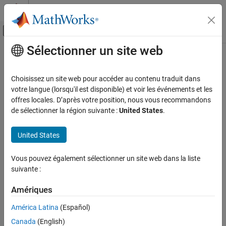
Passer au contenu
Centre d’aide MATLAB
Activer/désactiver l'affichage du menu d
Sélectionner un site web
Contenu principal
Accueil de la documentation
Choisissez un site web pour accéder au contenu traduit dans
votre langue (lorsqu'il est disponible) et voir les événements et les
offres locales. D’après votre position, nous vous recommandons
How useful was this information?
de sélectionner la région suivante :
United States
.
United States
Vous pouvez également sélectionner un site web dans la liste
suivante :
Amériques
América Latina
(Español)
Canada
(English)