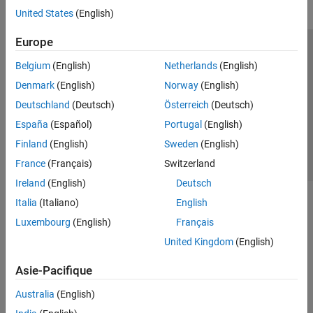
United States
(English)
Europe
Trust Center
Marques déposées
Politique de confidentialité
Belgium
(English)
Netherlands
(English)
Lutte anti-piratage
Statut des applications
Contacts locaux
Denmark
(English)
Norway
(English)
© 1994-2026 The MathWorks, Inc.
Deutschland
(Deutsch)
Österreich
(Deutsch)
España
(Español)
Portugal
(English)
Sélectionner 
France
Finland
(English)
Sweden
(English)
France
(Français)
Switzerland
Ireland
(English)
Deutsch
Italia
(Italiano)
English
Luxembourg
(English)
Français
United Kingdom
(English)
Asie-Pacifique
Australia
(English)