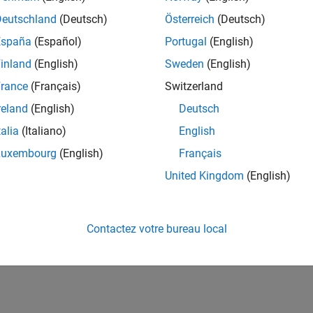
Deutschland
(Deutsch)
Österreich
(Deutsch)
España
(Español)
Portugal
(English)
inland
(English)
Sweden
(English)
rance
(Français)
Switzerland
reland
(English)
Deutsch
talia
(Italiano)
English
Luxembourg
(English)
Français
United Kingdom
(English)
Contactez votre bureau local