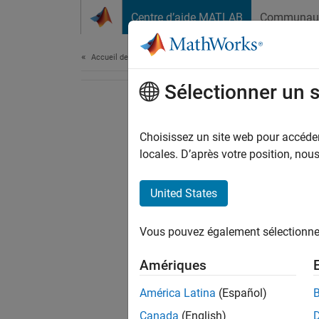
Passer au contenu
Centre d’aide MATLAB
Communau
Document
Accueil de la documentation
Sélectionner un 
Choisissez un site web pour accéder 
locales. D’après votre position, no
United States
Vous pouvez également sélectionner 
Amériques
América Latina
(Español)
Canada
(English)