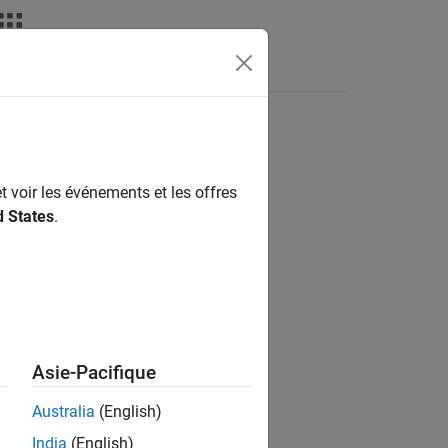
déos
MATLAB Answers
t voir les événements et les offres
ion?
d States
.
Asie-Pacifique
Australia
(English)
India
(English)