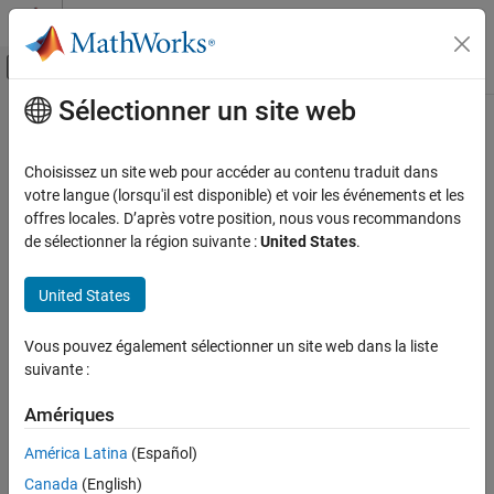
Passer au contenu
Centre d’aide MATLAB
Activer/désactiver l'affichage du menu d
Sélectionner un site web
Contenu principal
Accueil de la documentation
Choisissez un site web pour accéder au contenu traduit dans
votre langue (lorsqu'il est disponible) et voir les événements et les
offres locales. D’après votre position, nous vous recommandons
How useful was this information?
de sélectionner la région suivante :
United States
.
United States
Vous pouvez également sélectionner un site web dans la liste
suivante :
Amériques
América Latina
(Español)
Canada
(English)