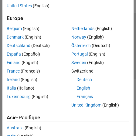
United States
(English)
Europe
Trust Center
Marques déposées
Politique de confidentialité
Belgium
(English)
Netherlands
(English)
Lutte anti-piratage
Statut des applications
Contacts locaux
Denmark
(English)
Norway
(English)
© 1994-2026 The MathWorks, Inc.
Deutschland
(Deutsch)
Österreich
(Deutsch)
España
(Español)
Portugal
(English)
Sélectionner 
France
Finland
(English)
Sweden
(English)
France
(Français)
Switzerland
Ireland
(English)
Deutsch
Italia
(Italiano)
English
Luxembourg
(English)
Français
United Kingdom
(English)
Asie-Pacifique
Australia
(English)