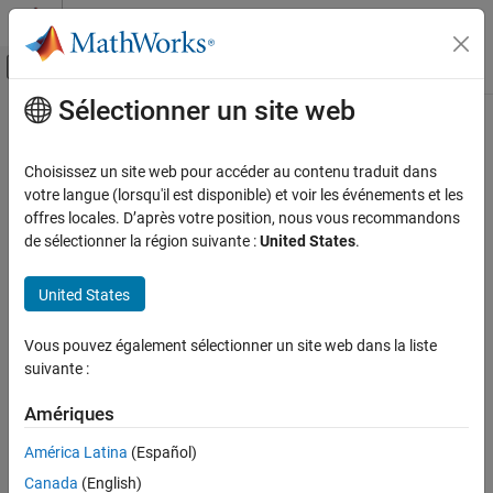
Passer au contenu
Centre d’aide MATLAB
Activer/désactiver l'affichage du menu d
Sélectionner un site web
Contenu principal
Accueil de la documentation
Choisissez un site web pour accéder au contenu traduit dans
votre langue (lorsqu'il est disponible) et voir les événements et les
offres locales. D’après votre position, nous vous recommandons
How useful was this information?
de sélectionner la région suivante :
United States
.
United States
Vous pouvez également sélectionner un site web dans la liste
suivante :
Amériques
América Latina
(Español)
Canada
(English)