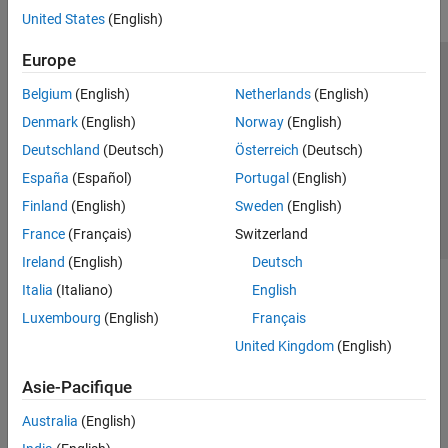
United States
(English)
Europe
Trust Center
Marques déposées
Politique de confidentialité
Belgium
(English)
Netherlands
(English)
Lutte anti-piratage
Statut des applications
Contacts locaux
Denmark
(English)
Norway
(English)
© 1994-2026 The MathWorks, Inc.
Deutschland
(Deutsch)
Österreich
(Deutsch)
España
(Español)
Portugal
(English)
Sélectionner 
France
Finland
(English)
Sweden
(English)
France
(Français)
Switzerland
Ireland
(English)
Deutsch
Italia
(Italiano)
English
Luxembourg
(English)
Français
United Kingdom
(English)
Asie-Pacifique
Australia
(English)