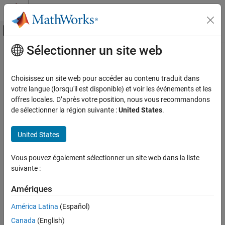
Passer au contenu
Centre d’aide MATLAB
Activer/désactiver l'affichage du menu d
Sélectionner un site web
Contenu principal
Accueil de la documentation
Choisissez un site web pour accéder au contenu traduit dans
votre langue (lorsqu'il est disponible) et voir les événements et les
offres locales. D’après votre position, nous vous recommandons
How useful was this information?
de sélectionner la région suivante :
United States
.
United States
Vous pouvez également sélectionner un site web dans la liste
suivante :
Amériques
América Latina
(Español)
Canada
(English)